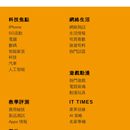
科技焦點
網絡生活
iPhone
網絡熱話
5G流動
生活情報
電腦
筍買着數
數碼
旅遊筍料
智能家居
熱門話題
科技
汽車
人工智能
遊戲動漫
熱門遊戲
電競裝備
動漫玩具
教學評測
IT TIMES
應用秘技
業界頭條
新品測試
AI 策略
Apps 情報
名家專欄