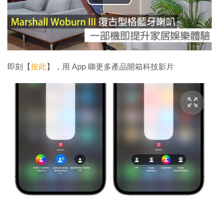
播
放
影
片
即刻【
按此
】，用 App 睇更多產品開箱科技影片