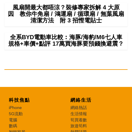
風扇開最大都唔涼？裝修專家拆解 4 大原
因 教你牛角扇 / 鴻運扇 / 循環扇 / 無葉風扇
清潔方法 附 3 招慳電貼士
全系BYD電動車比較︰海豚/海豹/M6七人車
規格+車價+點評 17萬買海豚要預錢換避震？
科技焦點
網絡生活
iPhone
網絡熱話
5G流動
生活情報
電腦
筍買着數
數碼
旅遊筍料