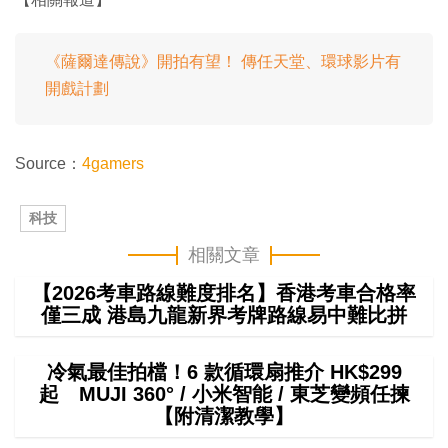
《薩爾達傳說》開拍有望！ 傳任天堂、環球影片有
開戲計劃
Source：
4gamers
科技
相關文章
【2026考車路線難度排名】香港考車合格率
僅三成 港島九龍新界考牌路線易中難比拼
冷氣最佳拍檔！6 款循環扇推介 HK$299
起 MUJI 360° / 小米智能 / 東芝變頻任揀
【附清潔教學】