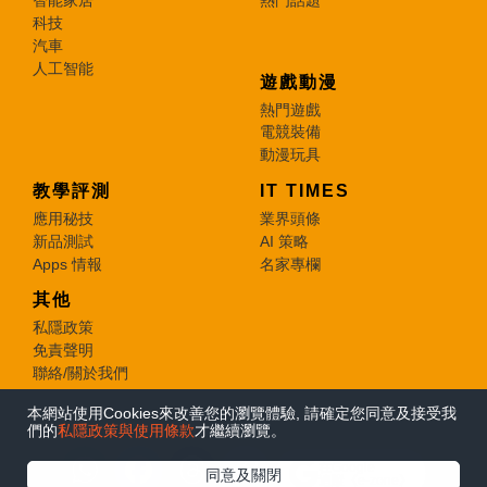
智能家居
熱門話題
科技
汽車
人工智能
遊戲動漫
熱門遊戲
電競裝備
動漫玩具
教學評測
IT TIMES
應用秘技
業界頭條
新品測試
AI 策略
Apps 情報
名家專欄
其他
私隱政策
免責聲明
聯絡/關於我們
本網站使用Cookies來改善您的瀏覽體驗, 請確定您同意及接受我
© 2026 e-zone. All Rights Reserved.
們的
私隱政策與使用條款
才繼續瀏覽。
在Google
同意及關閉
追蹤《e-zone》