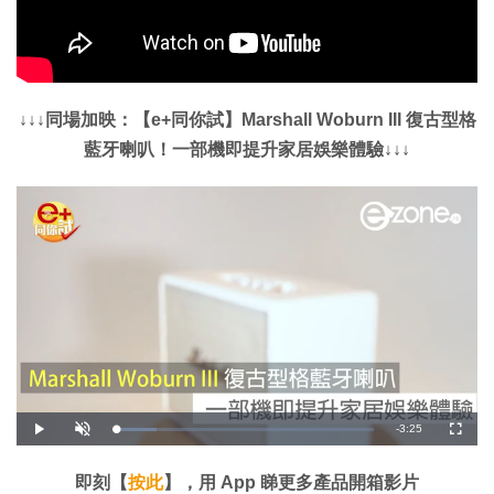
↓↓↓同場加映：【e+同你試】Marshall Woburn III 復古型格
藍牙喇叭！一部機即提升家居娛樂體驗↓↓↓
剩
-
3:25
載
播
開
全
入
放
啟
螢
完
音
幕
餘
畢
效
:
即刻【
按此
】，用 App 睇更多產品開箱影片
1