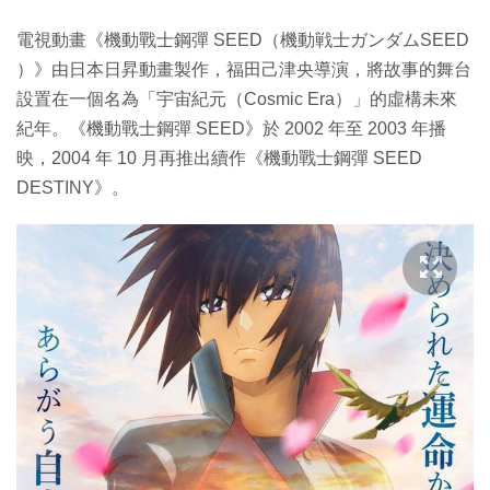
時
5
.
8
間
電視動畫《機動戰士鋼彈 SEED（機動戦士ガンダムSEED
0
%
）》由日本日昇動畫製作，福田己津央導演，將故事的舞台
設置在一個名為「宇宙紀元（Cosmic Era）」的虛構未來
紀年。《機動戰士鋼彈 SEED》於 2002 年至 2003 年播
映，2004 年 10 月再推出續作《機動戰士鋼彈 SEED
DESTINY》。