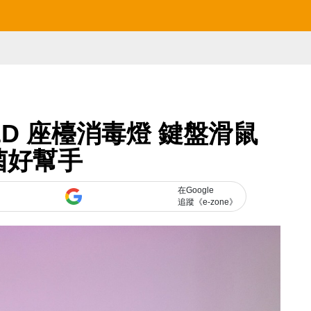
C LED 座檯消毒燈 鍵盤滑鼠
菌好幫手
在Google
追蹤《e-zone》