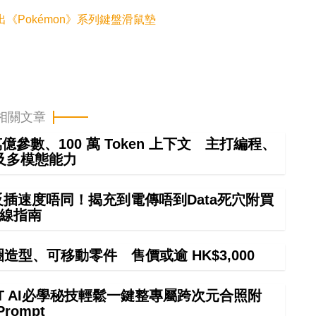
出《Pokémon》系列鍵盤滑鼠墊
相關文章
4 萬億參數、100 萬 Token 上下文 主打編程、
及多模態能力
正反插速度唔同！揭充到電傳唔到Data死穴附買
線指南
甜圈造型、可移動零件 售價或逾 HK$3,000
GPT AI必學秘技輕鬆一鍵整專屬跨次元合照附
Prompt