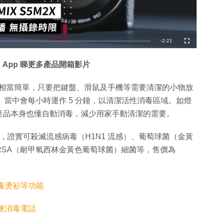
剩
-
2:21
全
螢
幕
餘
 App 睇更多產品開箱影片
時
間
毒燈，用法相當簡單，只要把鍵盤、滑鼠及手機等需要清潔的小物放
。 當中會每小時運作 5 分鐘，以清潔活性消毒區域。如燈
產品本身也懂自動消毒，減少用家手動清潔的需要。
測試後，證實可殺滅流感病毒（H1N1 流感）、葡萄球菌（金黃
RSA（耐甲氧西林金黃色葡萄球菌）細菌等，售價為
臭消毒燙衫等功能
便消毒電話