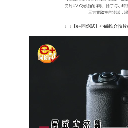
受到UV-C光線的消毒。除了每小
三方實驗室的測試，
↓↓↓【e+同你試】小編推介拍片必備全