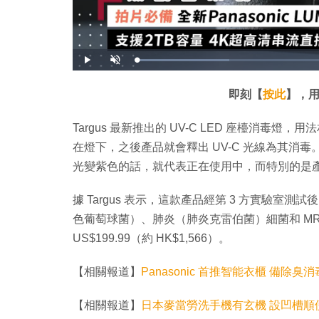
載
播
開
入
放
啟
完
音
畢
效
:
即刻【
按此
】，用
2
2
.
9
Targus 最新推出的 UV-C LED 座檯消
8
%
在燈下，之後產品就會釋出 UV-C 光線為其消毒
光變紫色的話，就代表正在使用中，而特別的是
據 Targus 表示，這款產品經第 3 方實驗室
色葡萄球菌）、肺炎（肺炎克雷伯菌）細菌和 M
US$199.99（約 HK$1,566）。
【相關報道】
Panasonic 首推智能衣櫃 備除
【相關報道】
日本麥當勞洗手機有玄機 設凹槽順