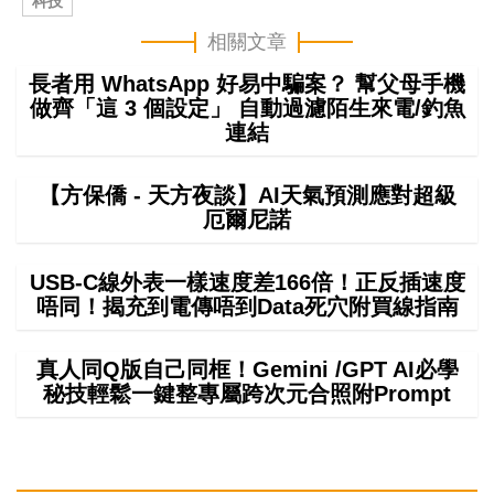
科技
相關文章
長者用 WhatsApp 好易中騙案？ 幫父母手機
做齊「這 3 個設定」 自動過濾陌生來電/釣魚
連結
【方保僑 - 天方夜談】AI天氣預測應對超級
厄爾尼諾
USB-C線外表一樣速度差166倍！正反插速度
唔同！揭充到電傳唔到Data死穴附買線指南
真人同Q版自己同框！Gemini /GPT AI必學
秘技輕鬆一鍵整專屬跨次元合照附Prompt