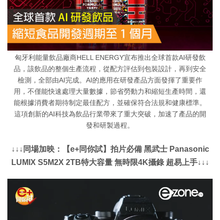
匈牙利能量飲品廠商HELL ENERGY宣布推出全球首款AI研發飲
品，該飲品的整個生產流程，從配方評估到包裝設計，再到安全
檢測，全部由AI完成。AI的應用在研發產品方面發揮了重要作
用，不僅能快速處理大量數據，節省勞動力和縮短生產時間，還
能根據消費者期待制定最佳配方，並確保符合法規和健康標準。
這項創新的AI科技為飲品行業帶來了重大突破，加速了產品的開
發和研製過程。
↓↓↓同場加映：【e+同你試】拍片必備 黑武士 Panasonic
LUMIX S5M2X 2TB特大容量 無時限4K攝錄 超易上手↓↓↓