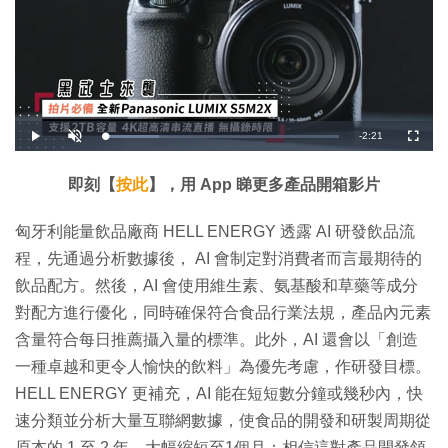
剩
-
2:21
載
播
開
全
入
放
啟
螢
完
音
幕
餘
畢
效
:
即刻【
按此
】，用 App 睇更多產品開箱影片
2
時
2
.
9
間
匈牙利能量飲品廠商 HELL ENERGY 透露 AI 研發飲品流
8
%
程，先通過分析數據後， AI 會制定對消費者而言最期待的
飲品配方。然後，AI 會使用維生素、氨基酸和草藥等成分
對配方進行優化，同時確保符合食品行業法規，產品內元素
含量符合每日推薦攝入量的標準。此外，AI 還會以「創造
一種卓越和更令人愉快的飲料」為優先考慮，作研發目標。
HELL ENERGY 更補充，AI 能在短短數分鐘或幾秒內，快
速分類並分析大量互聯網數據，使食品的開發和研製周期從
原本的 1 至 2 年，大幅縮短至1個月；相信這對產品開發領