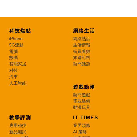
科技焦點
網絡生活
iPhone
網絡熱話
5G流動
生活情報
電腦
筍買着數
數碼
旅遊筍料
智能家居
熱門話題
科技
汽車
人工智能
遊戲動漫
熱門遊戲
電競裝備
動漫玩具
教學評測
IT TIMES
應用秘技
業界頭條
新品測試
AI 策略