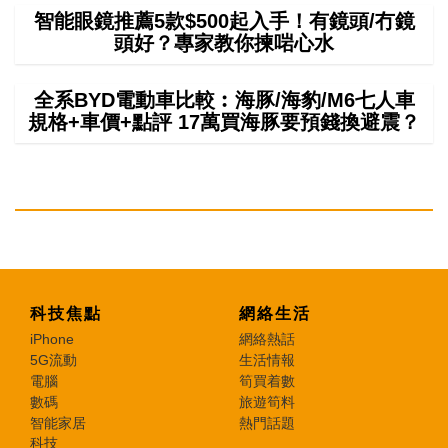
智能眼鏡推薦5款$500起入手！有鏡頭/冇鏡
頭好？專家教你揀啱心水
全系BYD電動車比較︰海豚/海豹/M6七人車
規格+車價+點評 17萬買海豚要預錢換避震？
科技焦點
網絡生活
iPhone
網絡熱話
5G流動
生活情報
電腦
筍買着數
數碼
旅遊筍料
智能家居
熱門話題
科技