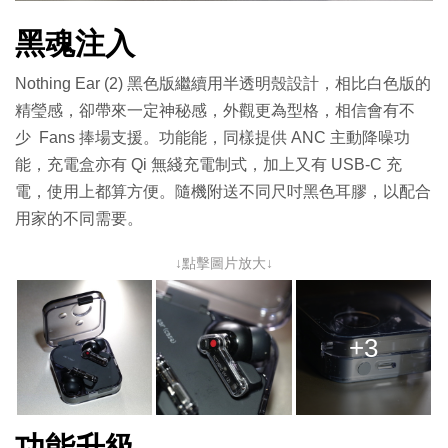
黑魂注入
Nothing Ear (2) 黑色版繼續用半透明殼設計，相比白色版的
精瑩感，卻帶來一定神秘感，外觀更為型格，相信會有不
少 Fans 捧場支援。功能能，同樣提供 ANC 主動降噪功
能，充電盒亦有 Qi 無綫充電制式，加上又有 USB-C 充
電，使用上都算方便。隨機附送不同尺吋黑色耳膠，以配合
用家的不同需要。
↓點擊圖片放大↓
+3
功能升級