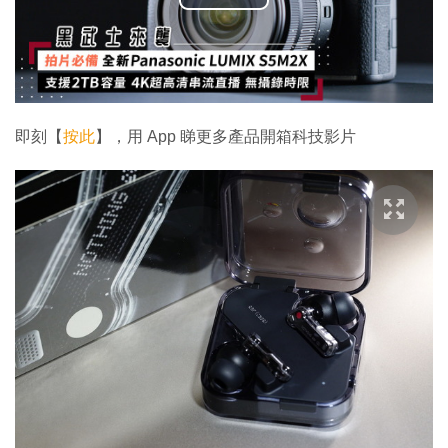
播
放
影
片
即刻【
按此
】，用 App 睇更多產品開箱科技影片