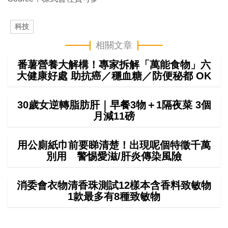
科技
相關文章
番薯營養大解構！專家拆解「萬能食物」六
大健康好處 助抗癌／穩血糖／防便秘都 OK
30歲女逆轉脂肪肝｜早餐3物＋1隔夜菜 3個
月減11磅
用公廁紙巾前要睇清楚！出現呢個特徵千萬
別用 警惕愛滋/肝炎傳染風險
消委會衣物清香珠測試12樣本含香料致敏物
1款最多有8種致敏物