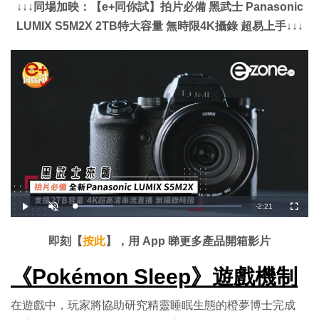
↓↓↓同場加映：【e+同你試】拍片必備 黑武士 Panasonic
LUMIX S5M2X 2TB特大容量 無時限4K攝錄 超易上手↓↓↓
剩
-
2:21
載
播
開
全
入
放
啟
螢
完
音
幕
餘
畢
效
:
即刻【
按此
】，用 App 睇更多產品開箱影片
2
時
2
.
9
《Pokémon Sleep》遊戲機制
間
8
%
在遊戲中，玩家將協助研究精靈睡眠生態的橙夢博士完成