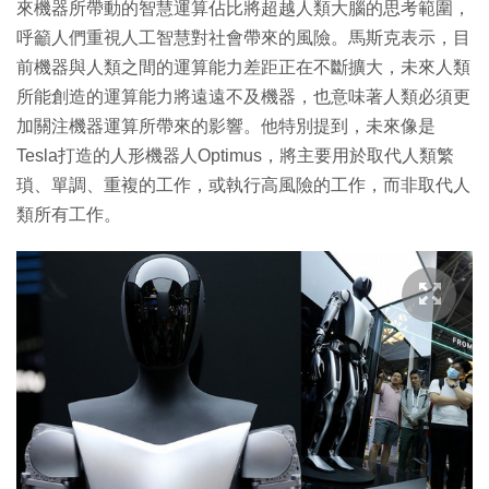
來機器所帶動的智慧運算佔比將超越人類大腦的思考範圍，
.
9
間
8
呼籲人們重視人工智慧對社會帶來的風險。馬斯克表示，目
%
前機器與人類之間的運算能力差距正在不斷擴大，未來人類
所能創造的運算能力將遠遠不及機器，也意味著人類必須更
加關注機器運算所帶來的影響。他特別提到，未來像是
Tesla打造的人形機器人Optimus，將主要用於取代人類繁
瑣、單調、重複的工作，或執行高風險的工作，而非取代人
類所有工作。