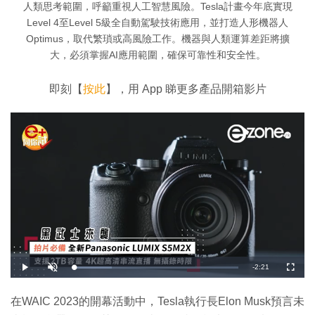
人類思考範圍，呼籲重視人工智慧風險。Tesla計畫今年底實現
Level 4至Level 5級全自動駕駛技術應用，並打造人形機器人
Optimus，取代繁瑣或高風險工作。機器與人類運算差距將擴
大，必須掌握AI應用範圍，確保可靠性和安全性。
即刻【
按此
】，用 App 睇更多產品開箱影片
剩
-
2:21
載
播
開
全
入
放
啟
螢
完
音
幕
餘
畢
效
:
在WAIC 2023的開幕活動中，Tesla執行長Elon Musk預言未
2
時
2