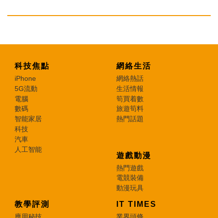
科技焦點
網絡生活
iPhone
網絡熱話
5G流動
生活情報
電腦
筍買着數
數碼
旅遊筍料
智能家居
熱門話題
科技
汽車
人工智能
遊戲動漫
熱門遊戲
電競裝備
動漫玩具
教學評測
IT TIMES
應用秘技
業界頭條