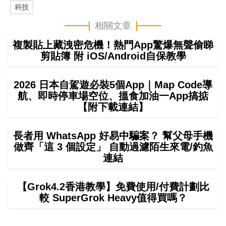
科技
相關文章
複製貼上藏洩密危機！熱門App驚爆無聲偷睇
剪貼簿 附 iOS/Android自保教學
2026 日本自駕遊必裝5個App｜Map Code導
航、即時停車場空位、搵食加油一App搞掂
【附下載連結】
長者用 WhatsApp 好易中騙案？ 幫父母手機
做齊「這 3 個設定」 自動過濾陌生來電/釣魚
連結
【Grok4.2香港教學】免費使用/付費計劃比
較 SuperGrok Heavy值得買嗎？