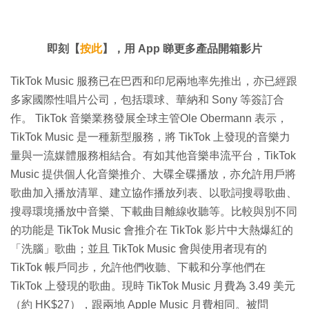
餘
畢
效
:
2
時
0
.
0
間
即刻【
按此
】，用 App 睇更多產品開箱影片
0
%
TikTok Music 服務已在巴西和印尼兩地率先推出，亦已經跟
多家國際性唱片公司，包括環球、華納和 Sony 等簽訂合
作。 TikTok 音樂業務發展全球主管Ole Obermann 表示，
TikTok Music 是一種新型服務，將 TikTok 上發現的音樂力
量與一流媒體服務相結合。有如其他音樂串流平台，TikTok
Music 提供個人化音樂推介、大碟全碟播放，亦允許用戶將
歌曲加入播放清單、建立協作播放列表、以歌詞搜尋歌曲、
搜尋環境播放中音樂、下載曲目離線收聽等。比較與別不同
的功能是 TikTok Music 會推介在 TikTok 影片中大熱爆紅的
「洗腦」歌曲；並且 TikTok Music 會與使用者現有的
TikTok 帳戶同步，允許他們收聽、下載和分享他們在
TikTok 上發現的歌曲。現時 TikTok Music 月費為 3.49 美元
（約 HK$27），跟兩地 Apple Music 月費相同。被問