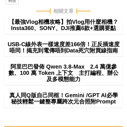
科技
相關文章
【最強Vlog相機攻略】拍Vlog用什麼相機？
Insta360、SONY、DJI推薦6款+選購要點
USB-C線外表一樣速度差166倍！正反插速度
唔同！揭充到電傳唔到Data死穴附買線指南
阿里巴巴發佈 Qwen 3.8-Max 2.4 萬億參
數、100 萬 Token 上下文 主打編程、辦公
及多模態能力
真人同Q版自己同框！Gemini /GPT AI必學
秘技輕鬆一鍵整專屬跨次元合照附Prompt