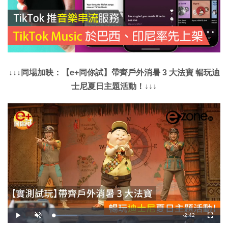
↓↓↓同場加映：【e+同你試】帶齊戶外消暑 3 大法寶 暢玩迪
士尼夏日主題活動！↓↓↓
剩
-
2:42
載
播
開
全
入
放
啟
螢
完
音
幕