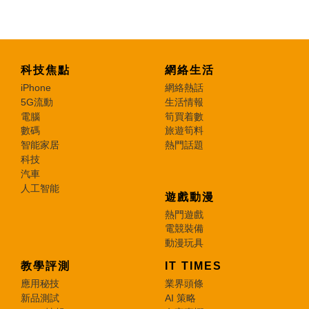
科技焦點
網絡生活
iPhone
網絡熱話
5G流動
生活情報
電腦
筍買着數
數碼
旅遊筍料
智能家居
熱門話題
科技
汽車
人工智能
遊戲動漫
熱門遊戲
電競裝備
動漫玩具
教學評測
IT TIMES
應用秘技
業界頭條
新品測試
AI 策略