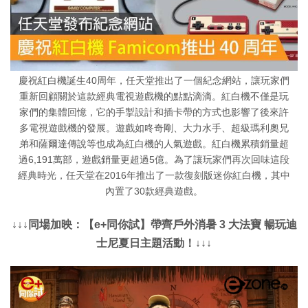
慶祝紅白機誕生40周年，任天堂推出了一個紀念網站，讓玩家們
重新回顧關於這款經典電視遊戲機的點點滴滴。紅白機不僅是玩
家們的集體回憶，它的手掣設計和插卡帶的方式也影響了後來許
多電視遊戲機的發展。遊戲如咚奇剛、大力水手、超級瑪利奧兄
弟和薩爾達傳說等也成為紅白機的人氣遊戲。紅白機累積銷量超
過6,191萬部，遊戲銷量更超過5億。為了讓玩家們再次回味這段
經典時光，任天堂在2016年推出了一款復刻版迷你紅白機，其中
內置了30款經典遊戲。
↓↓↓同場加映：【e+同你試】帶齊戶外消暑 3 大法寶 暢玩迪
士尼夏日主題活動！↓↓↓