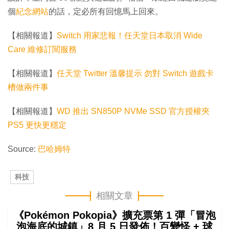
個
紀念網站
的話，定必所有回憶馬上回來。
【相關報道】
Switch 用家悲報！任天堂日本取消 Wide
Care 維修訂閱服務
【相關報道】
任天堂 Twitter 溫馨提示 勿對 Switch 遊戲卡
槽做兩件事
【相關報道】
WD 推出 SN850P NVMe SSD 官方授權夾
PS5 更快更穩定
Source:
巴哈姆特
科技
相關文章
《Pokémon Pokopia》擴充票第 1 彈「冒泡
泡海底的城鎮」8 月 5 日發佈！百變怪 + 球