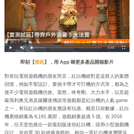
剩
-
2:42
載
播
開
全
入
放
啟
螢
完
音
幕
餘
畢
效
:
即刻【
按此
】，用 App 睇更多產品開箱影片
2
時
0
.
0
間
對有玩電視遊戲機的朋友而言，紅白機絕對是這群人的集體
0
%
回憶，例如手掣設計、要插卡帶才可打機的方式等，都為之
後不少電視遊戲機仿效。當然，咚奇剛、大力水手，以至超
級瑪利奧兄弟及薩爾達傳說等遊戲都是紅白機的人氣 game
之一，有玩紅白機的朋友應該有玩過。截至日前數據，紅白
機累積銷量為 6,191 萬部，遊戲銷量超過 5 億。在 2016
年，任天堂也推出一款復刻版迷你紅白機，採用小型遊戲機
設計，並內置 30 款經典遊戲的。相信一眾紅白機迷瀏覽這