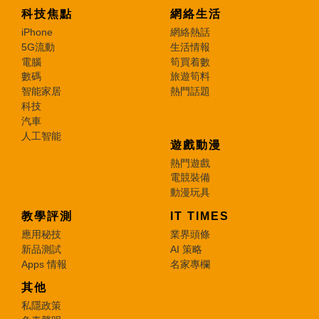
科技焦點
網絡生活
iPhone
網絡熱話
5G流動
生活情報
電腦
筍買着數
數碼
旅遊筍料
智能家居
熱門話題
科技
汽車
人工智能
遊戲動漫
熱門遊戲
電競裝備
動漫玩具
教學評測
IT TIMES
應用秘技
業界頭條
新品測試
AI 策略
Apps 情報
名家專欄
其他
私隱政策