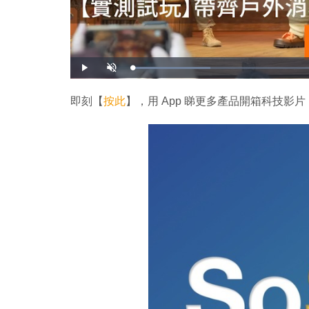
載
播
開
入
放
啟
完
音
畢
效
:
即刻【
按此
】，用 App 睇更多產品開箱科技影片
2
0
.
0
0
%