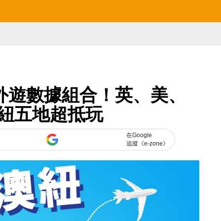
定外遊數據組合！英、美、
紐五地超抵玩
在Google
追蹤《e-zone》