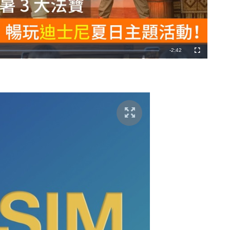
剩
-
2:42
全
螢
幕
餘
時
間