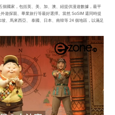
指定五個國家，包括英、美、加、澳、紐提供漫遊數據，最平
定是外遊探親、畢業旅行等最好選擇。當然 SoSIM 還同時提
、馬來西亞、 泰國、日本、南韓等 24 個地區，以滿足