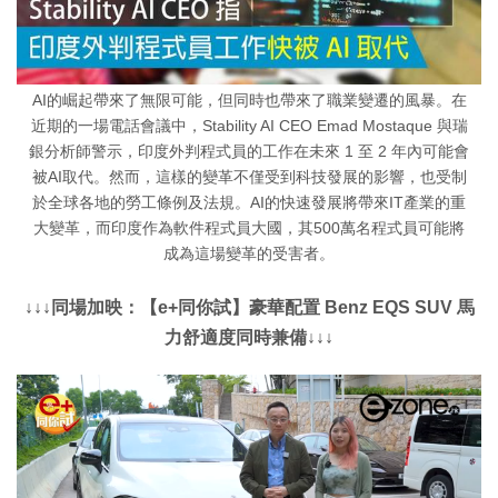
AI的崛起帶來了無限可能，但同時也帶來了職業變遷的風暴。在
近期的一場電話會議中，Stability AI CEO Emad Mostaque 與瑞
銀分析師警示，印度外判程式員的工作在未來 1 至 2 年內可能會
被AI取代。然而，這樣的變革不僅受到科技發展的影響，也受制
於全球各地的勞工條例及法規。AI的快速發展將帶來IT產業的重
大變革，而印度作為軟件程式員大國，其500萬名程式員可能將
成為這場變革的受害者。
↓↓↓同場加映：【e+同你試】豪華配置 Benz EQS SUV 馬
力舒適度同時兼備↓↓↓