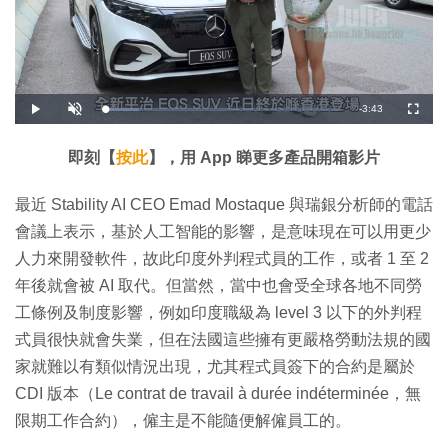
剩
-
3:43
載
播
開
全
入
放
啟
螢
完
音
幕
餘
畢
效
:
即刻【
按此
】，用 App 睇更多產品開箱影片
1
時
4
.
5
間
最近 Stability AI CEO Emad Mostaque 與瑞銀分析師的電話
3
%
會議上表示，基於人工智能的影響，是意味現在可以用更少
人力來開發軟件，故此印度外判程式員的工作，或者 1 至 2
年後就會被 AI 取代。但當然，當中也會受全球各地不同勞
工條例及制度影響，例如印度職級為 level 3 以下的外判程
式員很快就會失業，但在法國這些擁有更嚴格勞動法規的國
家就難以有類似情況出現，尤其程式員簽下的合約是屬於
CDI 版本（Le contrat de travail à durée indéterminée，無
限期工作合約），僱主是不能隨便解僱員工的。