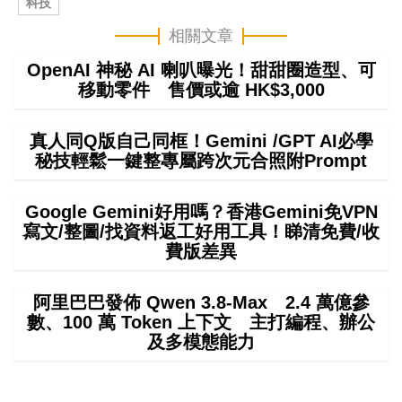
科技
相關文章
OpenAI 神秘 AI 喇叭曝光！甜甜圈造型、可
移動零件 售價或逾 HK$3,000
真人同Q版自己同框！Gemini /GPT AI必學
秘技輕鬆一鍵整專屬跨次元合照附Prompt
Google Gemini好用嗎？香港Gemini免VPN
寫文/整圖/找資料返工好用工具！睇清免費/收
費版差異
阿里巴巴發佈 Qwen 3.8-Max 2.4 萬億參
數、100 萬 Token 上下文 主打編程、辦公
及多模態能力