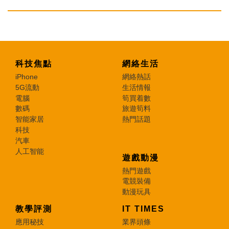
科技焦點
網絡生活
iPhone
網絡熱話
5G流動
生活情報
電腦
筍買着數
數碼
旅遊筍料
智能家居
熱門話題
科技
汽車
人工智能
遊戲動漫
熱門遊戲
電競裝備
動漫玩具
教學評測
IT TIMES
應用秘技
業界頭條