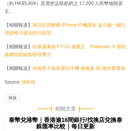
（約 HK$5,409）及需把盜取奶奶之 17,200 人民幣物歸原
主。
【相關報道】
孫兒狂用爺爺 iPhone 打機課金 血汗錢一鋪日
清袋惟只退回部分款項
【相關報道】
狂偷過萬張 PTCG 遊戲王、Pokemon 卡 疑犯
落網但粉絲卻怪罪警方
【相關報道】
內地男子為有電玩手機 連偷逾 40 個外置電池
Source:
快科技
科技
相關文章
泰幣兌港幣｜香港逾16間銀行/找換店兌換泰
銖匯率比較｜每日更新