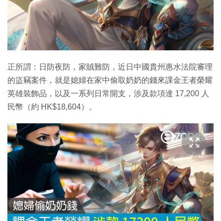
正所謂：日防夜防，家賊難防，近日中國貴州惠水法院審理
的盜竊案件，就是媳婦在家中偷取奶奶的錢來課金王者榮耀
英雄裝飾品，以及一系列日常開支，涉及款項達 17,200 人
民幣（約 HK$18,604）。