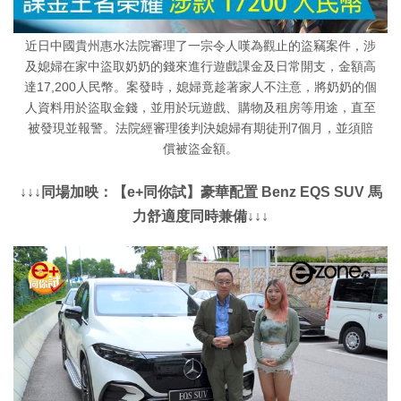
近日中國貴州惠水法院審理了一宗令人嘆為觀止的盜竊案件，涉
及媳婦在家中盜取奶奶的錢來進行遊戲課金及日常開支，金額高
達17,200人民幣。案發時，媳婦竟趁著家人不注意，將奶奶的個
人資料用於盜取金錢，並用於玩遊戲、購物及租房等用途，直至
被發現並報警。法院經審理後判決媳婦有期徒刑7個月，並須賠
償被盜金額。
↓↓↓同場加映：【e+同你試】豪華配置 Benz EQS SUV 馬
力舒適度同時兼備↓↓↓