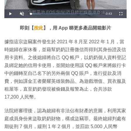
剩
-
3:43
載
播
開
全
入
放
啟
螢
完
音
幕
餘
畢
效
:
即刻【
按此
】，用 App 睇更多產品開箱影片
1
時
4
.
5
間
據指這宗盜竊案件發生於 2021 年 8 月至 2022 年 1 月，當
3
%
時媳婦在家休養，並藉幫奶奶註冊微信而得到其身份證及信
用卡資料。之後媳婦將自己 QQ 帳戶，以奶奶個人資料登記
及綁定她的信用卡使用，並開始使用該 QQ 帳戶來將銀行卡
中的錢轉至自己名下的另外兩個 QQ 賬戶，進行提款及消
費，例如課金王者榮耀英雄裝飾品、為遊戲增值、買衣服及
租屋等，直至奶奶發現被偷錢及報警為止，合共涉款
17,200 人民幣。
法院經審理後，認為媳婦有非法佔有財產的意圖，利用其家
庭成員身份來盜取奶奶財物，構成盜竊罪。最終媳婦判處有
期徒刑 7 個月，緩刑 1 年 2 個月，並罰款 5,000 人民幣