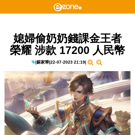
媳婦偷奶奶錢課金王者
榮耀 涉款 17200 人民幣
|
蘇家華
|
22-07-2023 21:19
|