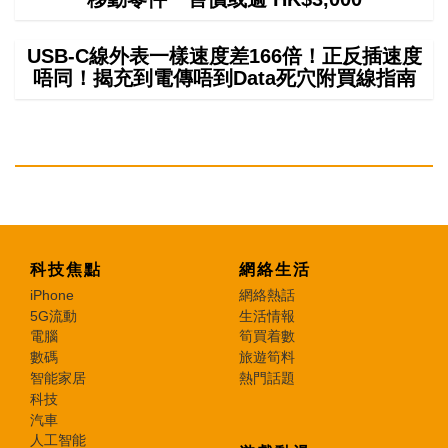
USB-C線外表一樣速度差166倍！正反插速度
唔同！揭充到電傳唔到Data死穴附買線指南
科技焦點
網絡生活
iPhone
網絡熱話
5G流動
生活情報
電腦
筍買着數
數碼
旅遊筍料
智能家居
熱門話題
科技
汽車
人工智能