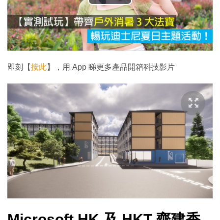
播
放
影
片
即刻【
按此
】，用 App 睇更多產品開箱科技影片
Microsoft HK 及 HKT 齊建香