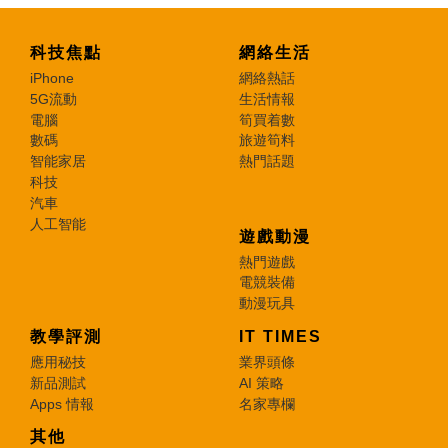
科技焦點
網絡生活
iPhone
網絡熱話
5G流動
生活情報
電腦
筍買着數
數碼
旅遊筍料
智能家居
熱門話題
科技
汽車
人工智能
遊戲動漫
熱門遊戲
電競裝備
動漫玩具
教學評測
IT TIMES
應用秘技
業界頭條
新品測試
AI 策略
Apps 情報
名家專欄
其他