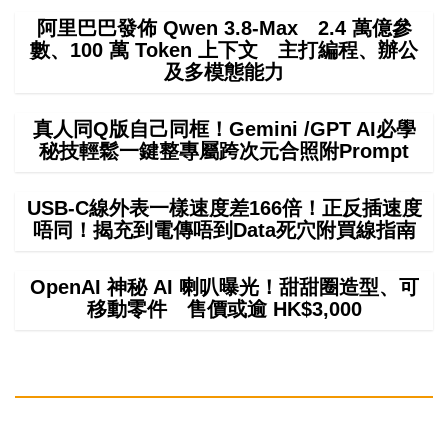
阿里巴巴發佈 Qwen 3.8-Max 2.4 萬億參
數、100 萬 Token 上下文 主打編程、辦公
及多模態能力
真人同Q版自己同框！Gemini /GPT AI必學
秘技輕鬆一鍵整專屬跨次元合照附Prompt
USB-C線外表一樣速度差166倍！正反插速度
唔同！揭充到電傳唔到Data死穴附買線指南
OpenAI 神秘 AI 喇叭曝光！甜甜圈造型、可
移動零件 售價或逾 HK$3,000