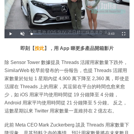
剩
-
3:43
載
播
開
全
入
放
啟
螢
完
音
幕
餘
畢
效
:
即刻【
按此
】，用 App 睇更多產品開箱影片
1
時
4
.
5
間
除 Sensor Tower 數據提及 Threads 活躍用家數量下跌外，
3
%
SimilarWeb 較早前發布的一份報告，也提 Threads 活躍用
家數量於短短 1 星期內從 4,900 萬下降至 2,360 萬，即使是
活躍在 Threads 上的用家，其逗留在平台的時間也愈來愈
少，如 iOS 用家平均使用時間從 19 分鐘降至 4 分鐘，
Android 用家平均使用時間從 21 分鐘降至 5 分鐘。 反之，
這數星期以來 Twitter 用家數量一直維持在 2 億左右。
此前 Meta CEO Mark Zuckerberg 談及 Threads 用家數量下
降現象，是其預料之內的事情，預計用家數量將在未來數月