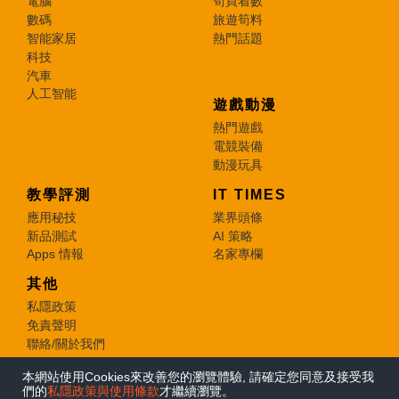
電腦
筍買着數
數碼
旅遊筍料
智能家居
熱門話題
科技
汽車
人工智能
遊戲動漫
熱門遊戲
電競裝備
動漫玩具
教學評測
IT TIMES
應用秘技
業界頭條
新品測試
AI 策略
Apps 情報
名家專欄
其他
私隱政策
免責聲明
聯絡/關於我們
本網站使用Cookies來改善您的瀏覽體驗, 請確定您同意及接受我
© 2026 e-zone. All Rights Reserved.
們的
私隱政策與使用條款
才繼續瀏覽。