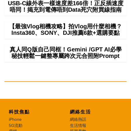
USB-C線外表一樣速度差166倍！正反插速度
唔同！揭充到電傳唔到Data死穴附買線指南
【最強Vlog相機攻略】拍Vlog用什麼相機？
Insta360、SONY、DJI推薦6款+選購要點
真人同Q版自己同框！Gemini /GPT AI必學
秘技輕鬆一鍵整專屬跨次元合照附Prompt
科技焦點
網絡生活
iPhone
網絡熱話
5G流動
生活情報