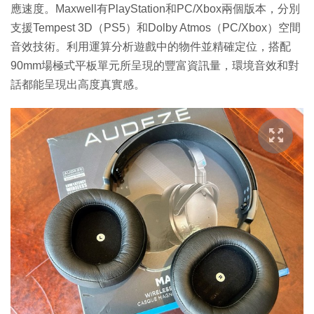
應速度。Maxwell有PlayStation和PC/Xbox兩個版本，分別
支援Tempest 3D（PS5）和Dolby Atmos（PC/Xbox）空間
音效技術。利用運算分析遊戲中的物件並精確定位，搭配
90mm場極式平板單元所呈現的豐富資訊量，環境音效和對
話都能呈現出高度真實感。