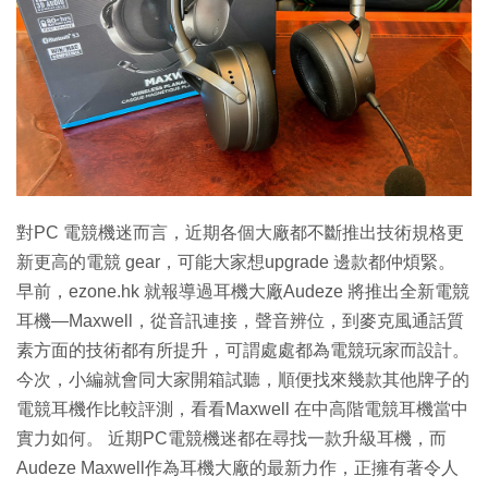
對PC 電競機迷而言，近期各個大廠都不斷推出技術規格更
新更高的電競 gear，可能大家想upgrade 邊款都仲煩緊。
早前，ezone.hk 就報導過耳機大廠Audeze 將推出全新電競
耳機—Maxwell，從音訊連接，聲音辨位，到麥克風通話質
素方面的技術都有所提升，可謂處處都為電競玩家而設計。
今次，小編就會同大家開箱試聽，順便找來幾款其他牌子的
電競耳機作比較評測，看看Maxwell 在中高階電競耳機當中
實力如何。 近期PC電競機迷都在尋找一款升級耳機，而
Audeze Maxwell作為耳機大廠的最新力作，正擁有著令人