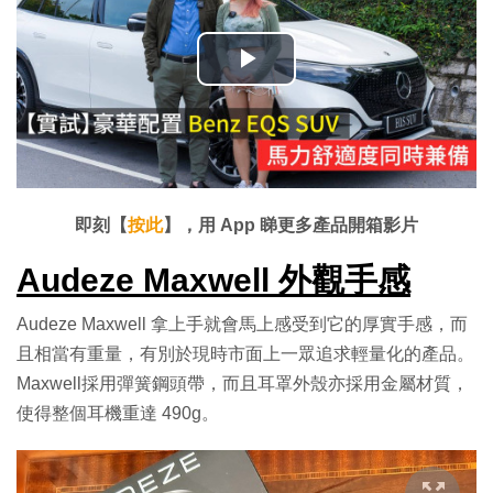
播
放
影
片
即刻【
按此
】，用 App 睇更多產品開箱影片
Audeze Maxwell 外觀手感
Audeze Maxwell 拿上手就會馬上感受到它的厚實手感，而
且相當有重量，有別於現時市面上一眾追求輕量化的產品。
Maxwell採用彈簧鋼頭帶，而且耳罩外殼亦採用金屬材質，
使得整個耳機重達 490g。