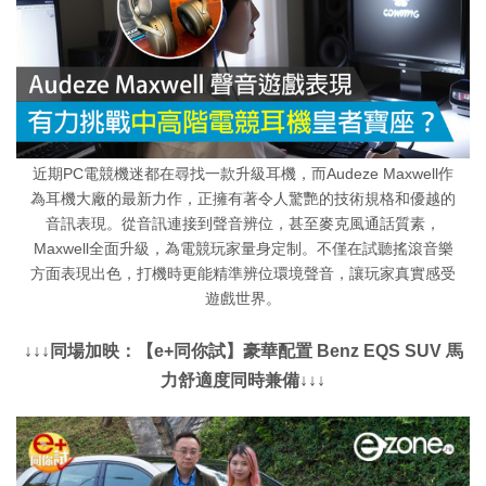
近期PC電競機迷都在尋找一款升級耳機，而Audeze Maxwell作
為耳機大廠的最新力作，正擁有著令人驚艷的技術規格和優越的
音訊表現。從音訊連接到聲音辨位，甚至麥克風通話質素，
Maxwell全面升級，為電競玩家量身定制。不僅在試聽搖滾音樂
方面表現出色，打機時更能精準辨位環境聲音，讓玩家真實感受
遊戲世界。
↓↓↓同場加映：【e+同你試】豪華配置 Benz EQS SUV 馬
力舒適度同時兼備↓↓↓