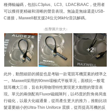
種傳輸編碼，包括LC3plus、LC3、LDAC和AAC，使用者
可以獲得更精確和清晰的聲音表現。無論是無線還是USB-
C連接，Maxwell都支援24位元96kHz音訊解碼。
↓點擊圖片放大↓
+2
此外，動態細節的捕捉也是考驗一款電競耳機質素的標準之
一。Maxwell採用的90mm場極式平板單元，面積比一般電
競耳機大三倍，旨在利用物理特性實現更大動態的聲音表
現。單元的兩側配有Fluxor磁鐵陣列，以45度的對角佈局進
行磁化，以最大化磁通量，從而產生更大的推力，推動比頭
髮還要細小的Ultra-Thin Uniforce 震膜，從而提高耳機的反