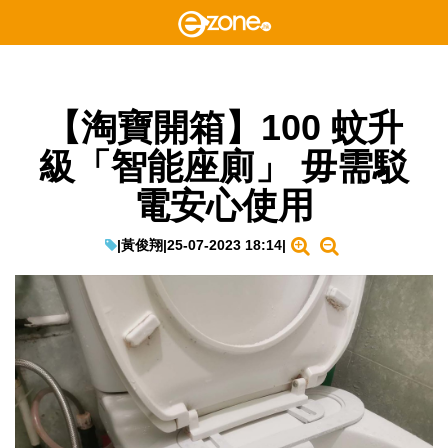
【淘寶開箱】100 蚊升
級「智能座廁」 毋需駁
電安心使用
|
黃俊翔
|
25-07-2023 18:14
|