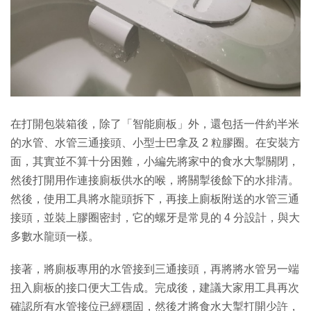
在打開包裝箱後，除了「智能廁板」外，還包括一件約半米
的水管、水管三通接頭、小型士巴拿及 2 粒膠圈。在安裝方
面，其實並不算十分困難，小編先將家中的食水大掣關閉，
然後打開用作連接廁板供水的喉，將關掣後餘下的水排清。
然後，使用工具將水龍頭拆下，再接上廁板附送的水管三通
接頭，並裝上膠圈密封，它的螺牙是常見的 4 分設計，與大
多數水龍頭一樣。
接著，將廁板專用的水管接到三通接頭，再將將水管另一端
扭入廁板的接口便大工告成。完成後，建議大家用工具再次
確認所有水管接位已經穩固，然後才將食水大掣打開少許，