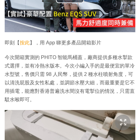
播
放
影
片
即刻【
按此
】，用 App 睇更多產品開箱影片
今次開箱實測的 PHITO 智能馬桶蓋，廠商提供多種水掣款
式選擇，並有冷熱水版本。今次小編入手的是最便宜的單冷
水型號，售價只需 98 人民幣，提供 2 種水柱噴射角度，可
以清洗屁股及女性私處，並調節水壓大細，而最重要是它不
用插電，能應對香港普遍洗水間沒有電掣位的情況，只需直
駁水喉即可。