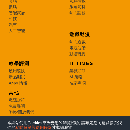
電腦
筍買着數
數碼
旅遊筍料
智能家居
熱門話題
科技
汽車
人工智能
遊戲動漫
熱門遊戲
電競裝備
動漫玩具
教學評測
IT TIMES
應用秘技
業界頭條
新品測試
AI 策略
Apps 情報
名家專欄
其他
私隱政策
免責聲明
聯絡/關於我們
本網站使用Cookies來改善您的瀏覽體驗, 請確定您同意及接受我
© 2026 e-zone. All Rights Reserved.
們的
私隱政策與使用條款
才繼續瀏覽。