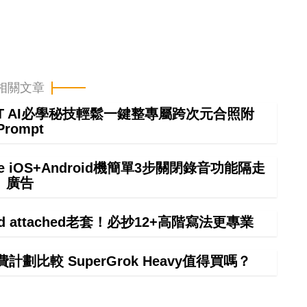
相關文章
GPT AI必學秘技輕鬆一鍵整專屬跨次元合照附
Prompt
e iOS+Android機簡單3步關閉錄音功能隔走
廣告
ind attached老套！必抄12+高階寫法更專業
計劃比較 SuperGrok Heavy值得買嗎？