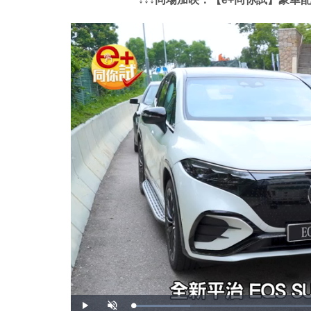
載
播
開