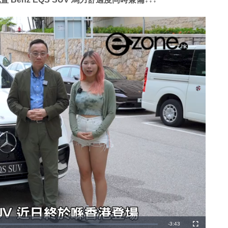
剩
-
3:43
全