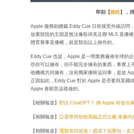
入
放
啟
完
音
畢
效
:
即刻【
按此
】，用
1
4
.
5
Apple 服務副總裁 Eddy Cue 日前接受外媒訪
3
%
放棄競投的主因是無法像取得美足聯 MLS 直
體育賽事直播權，就是類似以上操作的。
Eddy Cue 也提，Apple 是一間業務遍佈
些你可以擁有，但不能完全擁有的東西，事實上
他機構共同擁有，沒有獨家播映這回事，是故 Appl
正因如此，Eddy Cue 對於 Apple 是否
Apple 會願意這樣做的。
【相關報道】
對抗 ChatGPT？ 傳 Apple 研發自
【相關報道】
亞運專用智能高鐵正式出廠 車廂內提供
【相關報道】
電競有得留低！續成下屆愛知・名