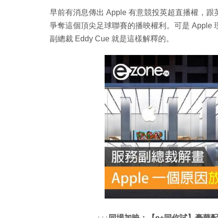
早前有消息傳出 Apple 有意競投英超直播權，跟英國 Sky 
爭奪這個頂尖足球聯賽的播映權利。可是 Appl
副總裁 Eddy Cue 就是這樣解釋的。
↓↓↓同場加映：【e+同你試】豪華配置 