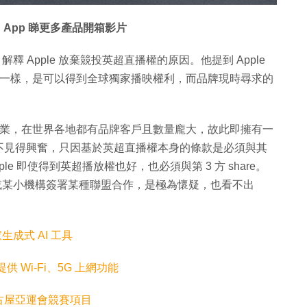
螢
幕
餘
 App 睇更多產品開箱影片
時
間
問，解釋 Apple 放棄競投英超直播權的原因。他提到 Apple
播權一樣，是可以得到全球獨家播映權利，而品牌現時尋求的
全球的企業，在世界各地都有品牌客戶且數量龐大，故此即擁有一
不見得興奮，只因基於英超直播權本身的條款是必須與其
e 即使得到英超播放權也好，也必須與第 3 方 share。
要與某國或某小機構簽署某種聯盟合作，是極為懷疑，也看不出
家生成式 AI 工具
 Wi-Fi、5G 上網功能
古屋亞運會競賽項目