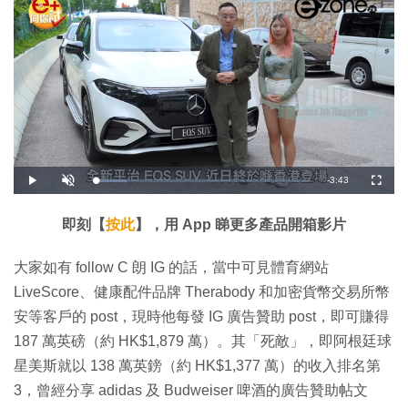
剩
-
3:43
載
播
開
全
入
放
啟
螢
完
音
幕
餘
畢
效
:
即刻【
按此
】，用 App 睇更多產品開箱影片
1
時
4
.
5
間
大家如有 follow C 朗 IG 的話，當中可見體育網站
3
%
LiveScore、健康配件品牌 Therabody 和加密貨幣交易所幣
安等客戶的 post，現時他每發 IG 廣告贊助 post，即可賺得
187 萬英磅（約 HK$1,879 萬）。其「死敵」，即阿根廷球
星美斯就以 138 萬英鎊（約 HK$1,377 萬）的收入排名第
3，曾經分享 adidas 及 Budweiser 啤酒的廣告贊助帖文