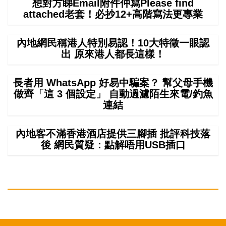
想對方睇Email附件仲寫Please find
attached老套！必抄12+高階寫法更專業
內地網民稱港人特別易認！10大特徵一眼認
出 原來港人都長這樣！
長者用 WhatsApp 好易中騙案？ 幫父母手機
做齊「這 3 個設定」 自動過濾陌生來電/釣魚
連結
內地客不滿香港酒店提供三腳插 批評科技落
後 網民質疑：點解唔用USB插口