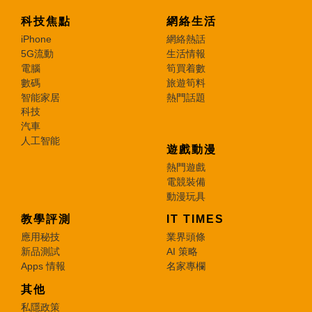
科技焦點
網絡生活
iPhone
網絡熱話
5G流動
生活情報
電腦
筍買着數
數碼
旅遊筍料
智能家居
熱門話題
科技
汽車
人工智能
遊戲動漫
熱門遊戲
電競裝備
動漫玩具
教學評測
IT TIMES
應用秘技
業界頭條
新品測試
AI 策略
Apps 情報
名家專欄
其他
私隱政策