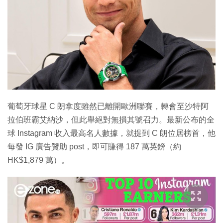
葡萄牙球星 C 朗拿度雖然已離開歐洲聯賽，轉會至沙特阿
拉伯班霸艾納沙，但此舉絕對無損其號召力。最新公布的全
球 Instagram 收入最高名人數據，就提到 C 朗位居榜首，他
每發 IG 廣告贊助 post，即可賺得 187 萬英鎊（約
HK$1,879 萬）。