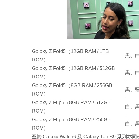
Galaxy Z Fold5（12GB RAM / 1TB
黑、
ROM）
Galaxy Z Fold5（12GB RAM / 512GB
黑、白
ROM）
Galaxy Z Fold5（8GB RAM / 256GB
黑、
ROM）
Galaxy Z Flip5（8GB RAM / 512GB
白、黑
ROM）
Galaxy Z Flip5（8GB RAM / 256GB
白、
ROM）
至於 Galaxy Watch6 及 Galaxy Tab S9 