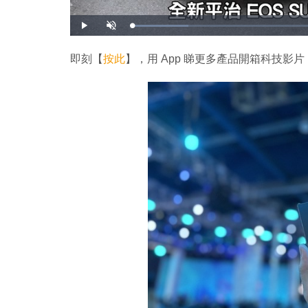
載
播
開
入
放
啟
完
音
畢
效
:
即刻【
按此
】，用 App 睇更多產品開箱科技影片
1
4
.
5
3
%