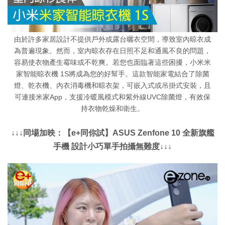
由於許多家居設計不提供戶外或露台曬衣空間，導致室內晾衣成
為普遍現象。然而，室內晾衣存在日照不足和通風不良的問題，
容易使衣物產生霉味或不乾爽。若您也面臨著這些困擾，小米米
家智能晾衣機 1S將成為您的好幫手。這款智能家電結合了除菌
燈、乾衣機、內衣消毒機和晾衣架，可嵌入式或吊掛式安裝，且
可連接米家App，支援冷暖風模式和紫外線UVC除菌燈，有效保
持衣物乾燥和衛生。
↓↓↓同場加映：【e+同你試】ASUS Zenfone 10 全新旗艦
手機 設計小巧單手拍攝無難度↓↓↓