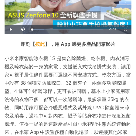
剩
-
3:09
載
播
開
全
入
放
啟
螢
完
音
幕
餘
畢
效
:
即刻【
按此
】，用 App 睇更多產品開箱影片
1
時
7
.
1
間
小米米家智能晾衣機 1S 是集合除菌燈、乾衣機、內衣消毒
4
%
機及晾衣架於一身的家電，支援嵌入式或吊掛式安裝，讓用
家可視乎居住條件需要而選攝不同安裝方式。乾衣方面，當
中設有 38 個獨立防風晾口、32 個夾子、兩個多功能晾曬
籃、4 條可伸縮曬晾桿，更可衣被同曬，基本上小家庭用家
洗滌的衣物不多，都可以一次過曬晾，最多承重 35kg 的衣
物。同時用家可配合冷暖風模式及紫外線 UVC 除菌燈來晾
衣及消毒，過程中可對內衣、襪子等貼身衣物進行深度殺菌
處理。值得一提的是這款產品可跟小米智能生態系統連動起
來，在米家 App 中設置多種自動化場景，以連接其他米家