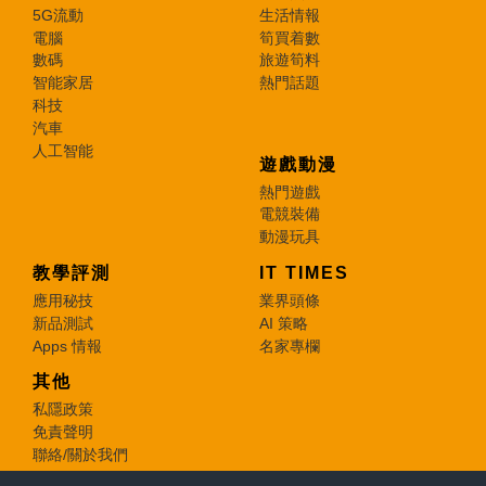
5G流動
生活情報
電腦
筍買着數
數碼
旅遊筍料
智能家居
熱門話題
科技
汽車
人工智能
遊戲動漫
熱門遊戲
電競裝備
動漫玩具
教學評測
IT TIMES
應用秘技
業界頭條
新品測試
AI 策略
Apps 情報
名家專欄
其他
私隱政策
免責聲明
聯絡/關於我們