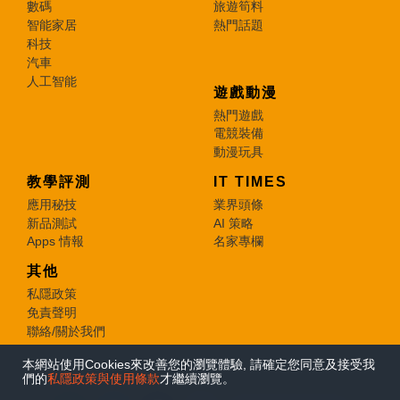
數碼
旅遊筍料
智能家居
熱門話題
科技
汽車
人工智能
遊戲動漫
熱門遊戲
電競裝備
動漫玩具
教學評測
IT TIMES
應用秘技
業界頭條
新品測試
AI 策略
Apps 情報
名家專欄
其他
私隱政策
免責聲明
聯絡/關於我們
本網站使用Cookies來改善您的瀏覽體驗, 請確定您同意及接受我
© 2026 e-zone. All Rights Reserved.
們的
私隱政策與使用條款
才繼續瀏覽。