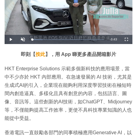
剩
-
3:43
載
播
開
全
入
放
啟
螢
完
音
幕
餘
畢
效
:
即刻【
按此
】，用 App 睇更多產品開箱影片
1
時
4
.
5
間
HKT Enterprise Solutions 示範多個新科技的應用場景，當
3
%
中不少亦於 HKT 內部應用。在急速發展的 AI 技術，尤其是
生成式AI的引入，企業現在能夠利用深度學習技術在極短時
間內創造逼真、多樣化且具有創意的內容，包括語言、圖
像、音訊等。這些創新的AI技術，如ChatGPT、Midjourney
等，不僅能夠提高工作效率，更使不具科技專業知識的人也
能從中受益。
香港電訊一直鼓勵各部門的同事積極應用Generative AI，以