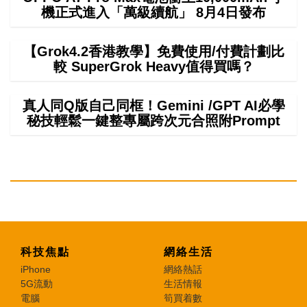
機正式進入「萬級續航」 8月4日發布
【Grok4.2香港教學】免費使用/付費計劃比
較 SuperGrok Heavy值得買嗎？
真人同Q版自己同框！Gemini /GPT AI必學
秘技輕鬆一鍵整專屬跨次元合照附Prompt
科技焦點
網絡生活
iPhone
網絡熱話
5G流動
生活情報
電腦
筍買着數