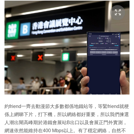
約friend一齊去動漫節大多數都係地鐵站等，等緊friend就梗
係上網睇下片，打下機，所以網絡都好重要，所以我們揀選
人潮出閘高峰期於港鐵會展站B出口以及會展正門外實測，
網速依然能維持在400 Mbps以上。有了穩定網絡，自然不