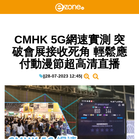
CMHK 5G網速實測 突
破會展接收死角 輕鬆應
付動漫節超高清直播
|
|
28-07-2023 12:45
|