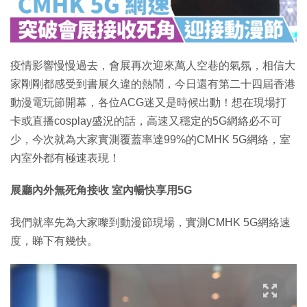
疫情影響慢慢過去，會展再次迎來萬人空巷的氣氛，相信大
家剛剛都感受到書展久違的熱鬧，今日還有第二十四屆香港
動漫電玩節開幕，各位ACG迷又是時候出動！想在現場打
卡或直播cosplay盛況的話，高速又穩定的5G網絡必不可
少，今次就為大家實測覆蓋率達99%的CMHK 5G網絡，室
內室外都有極速表現！
展廳內外無死角接收 室內暢快享用5G
我們就率先為大家嚟到動漫節現場，實測CMHK 5G網絡速
度，睇下有幾快。