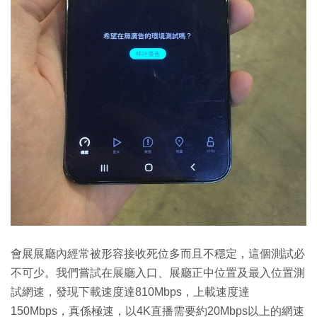
會展展廳內經常被形容接收死位多而且不穩定，這個測試必
不可少。我們嘗試在展廳入口、展廳正中位置及最入位置測
試網速，發現下載速度達810Mbps，上載速度達
150Mbps，真係極速，以4K直播需要約20Mbps以上的網速