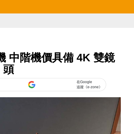
無人機 中階機價具備 4K 雙鏡
頭
在Google
追蹤《e-zone》