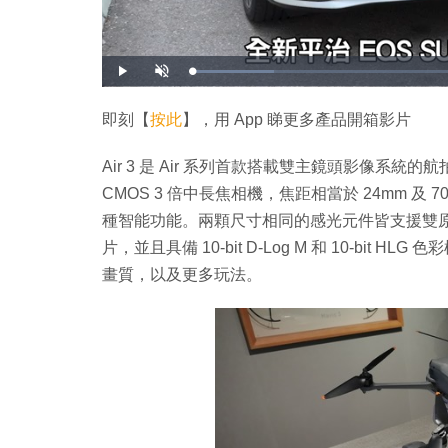
載
播
開
入
放
啟
完
音
畢
效
:
即刻【
按此
】，用 App 睇更多產品開箱影片
1
4
.
5
Air 3 是 Air 系列首款搭載雙主鏡頭影像系統的航拍機
3
%
CMOS 3 倍中長焦相機，焦距相當於 24mm 
種智能功能。兩顆尺寸相同的感光元件皆支援雙原生 I
片，並且具備 10-bit D-Log M 和 10-bit
畫質，以及更多玩法。