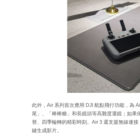
此外，Air 系列首次應用 DJI 航點飛行功能，為
尾」、「棒棒糖」和長鏡頭等高難度運鏡；如果
替、四季輪轉的精彩時刻。Air 3 還支援無線連接 
鍵生成影片。