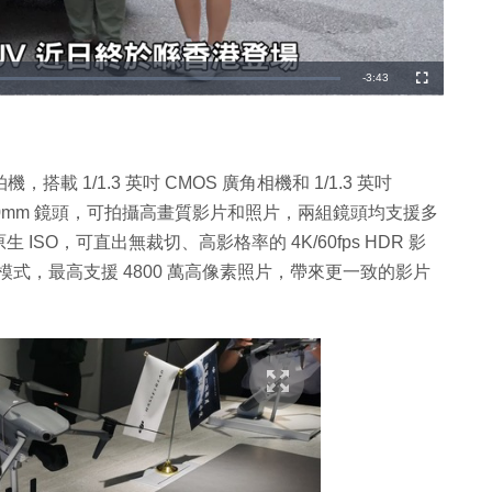
剩
-
3:43
全
螢
幕
餘
時
間
，搭載 1/1.3 英吋 CMOS 廣角相機和 1/1.3 英吋
及 70mm 鏡頭，可拍攝高畫質影片和照片，兩組鏡頭均支援多
SO，可直出無裁切、高影格率的 4K/60fps HDR 影
 HLG 色彩模式，最高支援 4800 萬高像素照片，帶來更一致的影片