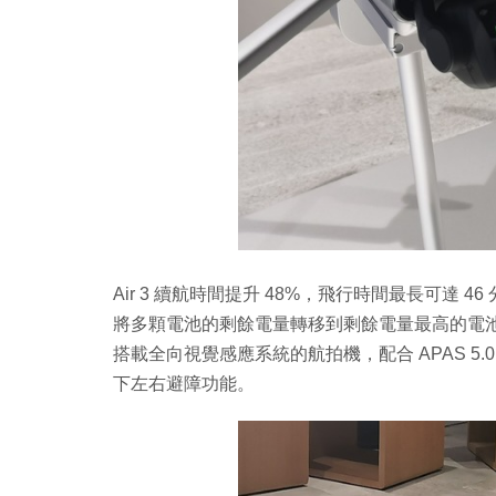
Air 3 續航時間提升 48%，飛行時間最長可達
將多顆電池的剩餘電量轉移到剩餘電量最高的電池中，
搭載全向視覺感應系統的航拍機，配合 APAS 
下左右避障功能。