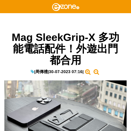
Mag SleekGrip-X 多功
能電話配件！外遊出門
都合用
|
周傳禮
|
30-07-2023 07:16
|