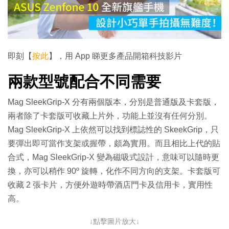
放
影
片
即刻【
按此
】，用 App 睇更多產品開箱科技影片
兩款型號配合不同需要
Mag SleekGrip-X 分有兩個版本，分別是普通版及卡套版，
兩者除了卡套版可收藏上片外，功能上並沒有任何分別。
Mag SleekGrip-X 上依然可以找到標誌性的 SkeekGrip，只
要彈出即可當作支架或握帶，頗為實用。而且相比上代的貼
合式，Mag SleekGrip-X 變為磁吸式設計，意味可以隨時更
換，亦可以稍作 90º 旋轉，化作不同方向的支架。卡套版可
收藏 2 張卡片，方便外遊時帶酒店門卡及信用卡，實用性
高。
↓點擊圖片放大↓