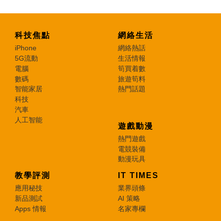
科技焦點
網絡生活
iPhone
網絡熱話
5G流動
生活情報
電腦
筍買着數
數碼
旅遊筍料
智能家居
熱門話題
科技
汽車
人工智能
遊戲動漫
熱門遊戲
電競裝備
動漫玩具
教學評測
IT TIMES
應用秘技
業界頭條
新品測試
AI 策略
Apps 情報
名家專欄