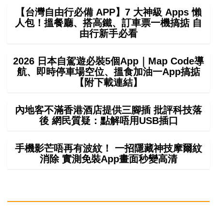
【台灣自由行必備 APP】7 大神級 Apps 懶
人包！搵餐廳、搭高鐵、訂車票一機搞掂 自
由行新手必看
2026 日本自駕遊必裝5個App｜Map Code導
航、即時停車場空位、搵食加油一App搞掂
【附下載連結】
內地客不滿香港酒店提供三腳插 批評科技落
後 網民質疑：點解唔用USB插口
手機影芒唔再有波紋！ 一招隱藏神技摩爾紋
消除 實測免裝App畫面秒變高清