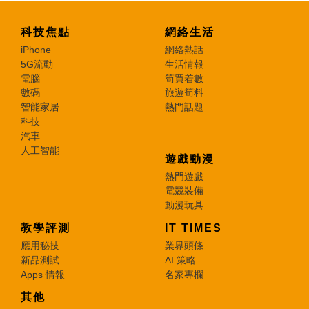
科技焦點
網絡生活
iPhone
網絡熱話
5G流動
生活情報
電腦
筍買着數
數碼
旅遊筍料
智能家居
熱門話題
科技
汽車
人工智能
遊戲動漫
熱門遊戲
電競裝備
動漫玩具
教學評測
IT TIMES
應用秘技
業界頭條
新品測試
AI 策略
Apps 情報
名家專欄
其他