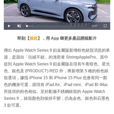
剩
-
4:47
載
播
開
全
入
放
啟
螢
完
音
幕
餘
畢
效
:
即刻【
按此
】，用 App 睇更多產品開箱影片
1
時
1
.
2
間
傳出 Apple Watch Series 9 鋁金屬版新增粉色錶殼消息的來
9
%
源，是源自「往績不錯」的洩密者 ShrimpApplePro。當中
提到 Apple Watch Series 9 鋁金屬版在現有午夜暗色、星光
色、銀色及 (PRODUCT) RED 外，將新增第 5 種的粉色錶
殼選項，據指 iPhone 15 和 iPhone 15 Plus 也會有同一顏
色的機身可選，跟現有 iPad Air、iPad mini、iPad 和 iMac
所提供的粉色相似。至於配備不銹鋼錶殼的 Apple Watch
Series 9 ，錶殼顏色則保持不變，仍為金色、銀色和石墨色
3 款可選。