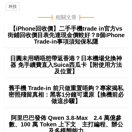
科技
相關文章
【iPhone回收價】二手手機trade in官方vs
街鋪回收價目表先達現金價較好？8個iPhone
Trade-in事項須知保私隱
日圓未用晒唔想帶返香港？日本機場兌換神
器 免手續費直入Suica西瓜卡【附使用方法
及位置】
舊手機 Trade-in 前只做重置唔夠？專家揭私
密照殘留真相：黑客1分鐘可還原【換機前必
做這步驟】
阿里巴巴發佈 Qwen 3.8-Max 2.4 萬億參
數、100 萬 Token 上下文 主打編程、辦公
及多模態能力