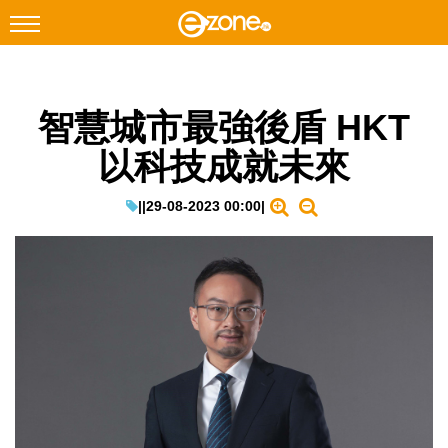
搜尋
智慧城市最強後盾 HKT
Facebook
Instagram
以科技成就未來
科技焦點
網絡生活
|
|
29-08-2023 00:00
|
遊戲動漫
教學評測
EduTech
IT Times
生成式AI與雲端應用
Enterprise Digital Transformation