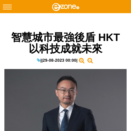
搜尋
智慧城市最強後盾 HKT
Facebook
Instagram
以科技成就未來
科技焦點
網絡生活
|
|
29-08-2023 00:00
|
遊戲動漫
教學評測
EduTech
IT Times
生成式AI與雲端應用
Enterprise Digital Transformation