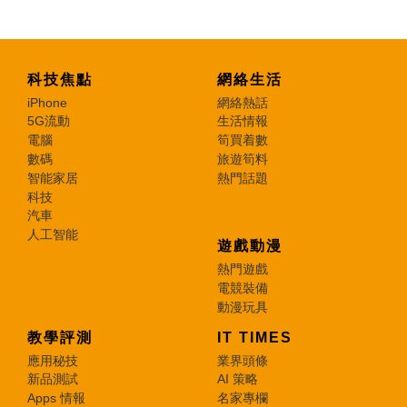
科技焦點
網絡生活
iPhone
網絡熱話
5G流動
生活情報
電腦
筍買着數
數碼
旅遊筍料
智能家居
熱門話題
科技
汽車
人工智能
遊戲動漫
熱門遊戲
電競裝備
動漫玩具
教學評測
IT TIMES
應用秘技
業界頭條
新品測試
AI 策略
Apps 情報
名家專欄