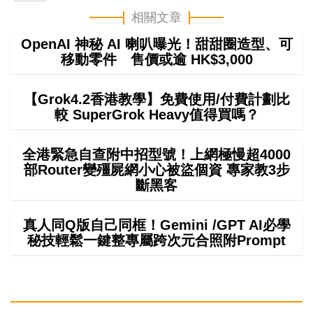
相關文章
OpenAI 神秘 AI 喇叭曝光！甜甜圈造型、可
移動零件 售價或逾 HK$3,000
【Grok4.2香港教學】免費使用/付費計劃比
較 SuperGrok Heavy值得買嗎？
全港緊急自查附中招型號！上網極慢超4000
部Router變殭屍網小心被盜個資 專家教3步
斷黑客
真人同Q版自己同框！Gemini /GPT AI必學
秘技輕鬆一鍵整專屬跨次元合照附Prompt