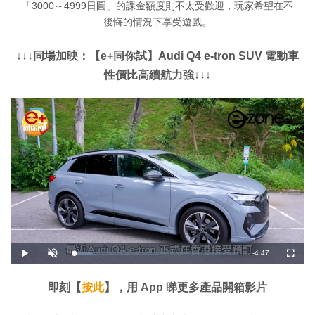
「3000～4999日圓」的課金額度則不太受歡迎，玩家希望在不
後悔的情況下享受遊戲。
↓↓↓同場加映：【e+同你試】Audi Q4 e-tron SUV 電動車
性價比高續航力強↓↓↓
剩
-
4:47
載
播
開
全
入
放
啟
螢
完
音
幕
餘
畢
效
:
即刻【
按此
】，用 App 睇更多產品開箱影片
1
時
1
.
2