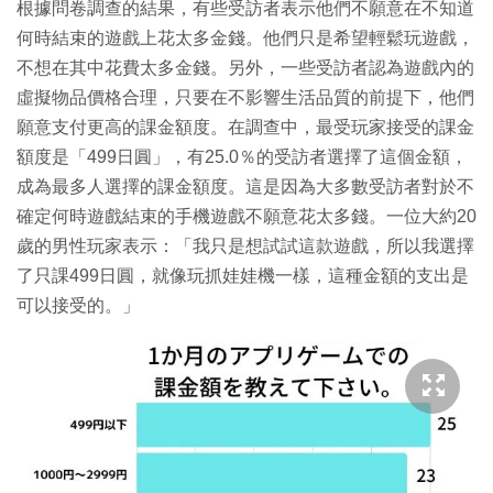
間
根據問卷調查的結果，有些受訪者表示他們不願意在不知道
9
%
何時結束的遊戲上花太多金錢。他們只是希望輕鬆玩遊戲，
不想在其中花費太多金錢。另外，一些受訪者認為遊戲內的
虛擬物品價格合理，只要在不影響生活品質的前提下，他們
願意支付更高的課金額度。在調查中，最受玩家接受的課金
額度是「499日圓」，有25.0％的受訪者選擇了這個金額，
成為最多人選擇的課金額度。這是因為大多數受訪者對於不
確定何時遊戲結束的手機遊戲不願意花太多錢。一位大約20
歲的男性玩家表示：「我只是想試試這款遊戲，所以我選擇
了只課499日圓，就像玩抓娃娃機一樣，這種金額的支出是
可以接受的。」