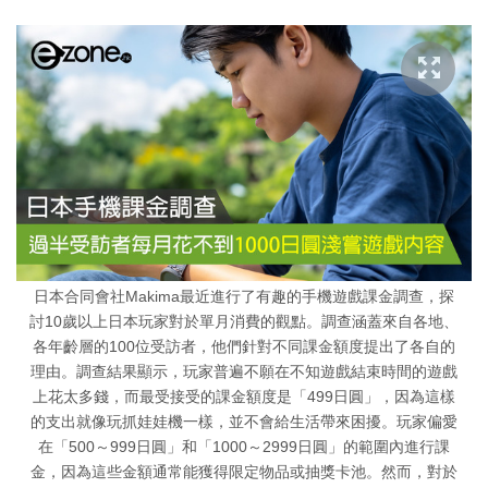
日本合同會社Makima最近進行了有趣的手機遊戲課金調查，探
討10歲以上日本玩家對於單月消費的觀點。調查涵蓋來自各地、
各年齡層的100位受訪者，他們針對不同課金額度提出了各自的
理由。調查結果顯示，玩家普遍不願在不知遊戲結束時間的遊戲
上花太多錢，而最受接受的課金額度是「499日圓」，因為這樣
的支出就像玩抓娃娃機一樣，並不會給生活帶來困擾。玩家偏愛
在「500～999日圓」和「1000～2999日圓」的範圍內進行課
金，因為這些金額通常能獲得限定物品或抽獎卡池。然而，對於