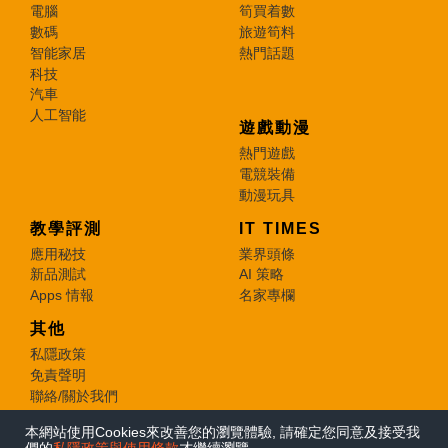
電腦
筍買着數
數碼
旅遊筍料
智能家居
熱門話題
科技
汽車
人工智能
遊戲動漫
熱門遊戲
電競裝備
動漫玩具
教學評測
IT TIMES
應用秘技
業界頭條
新品測試
AI 策略
Apps 情報
名家專欄
其他
私隱政策
免責聲明
聯絡/關於我們
本網站使用Cookies來改善您的瀏覽體驗, 請確定您同意及接受我
© 2026 e-zone. All Rights Reserved.