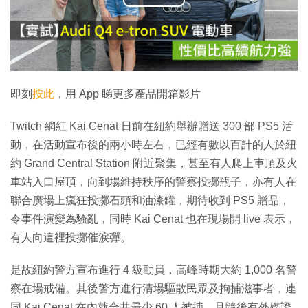
播
放
影
片
即刻
按此
，用 App 睇更多產品開箱影片
Twitch 網紅 Kai Cenat 日前在紐約舉辦贈送 300 部 PS5 活
動，在活動宣布後的兩小時左右，已經有數以百計的人於紐
約 Grand Central Station 附近聚集，甚至有人爬上車頂及火
車站入口屋頂，向到場維持秩序的警察投擲瓶子，亦有人在
聯合廣場上瘋狂投擲石頭和油漆罐，期待收到 PS5 贈品，
令事件演變為騷亂，同時 Kai Cenat 也在現場開 live 表示，
有人向這裡投擲催淚彈。
是故紐約警方宣布進行 4 級動員，高峰時期大約 1,000 名警
察在場戒備。其後警方進行清場驅散民眾及拘捕滋事者，連
同 Kai Cenat 在內就合共最少 60 人被捕，且隨後有外媒證