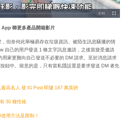
剩
-
2:31
全
螢
幕
餘
 App 睇更多產品開箱影片
時
間
DM 請求，但奈何此舉極易存在垃圾資訊、被陌生訊息騷擾的情
low 自己的用戶發送 1 條文字訊息邀請，之後當接受邀請
自己的用家更難向自己發送不必要的 DM 請求。至於消息請求
方的請求按鈕中。留意的是，只有當私隱設置是要求發送 DM 者先
最高名人 發 IG Post 即賺 187 萬英鎊
擁有 30 種性格
即睇使用方法及限制！