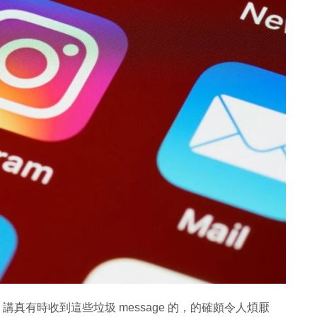
息？講真有時收到這些垃圾 message 的，的確頗令人煩厭