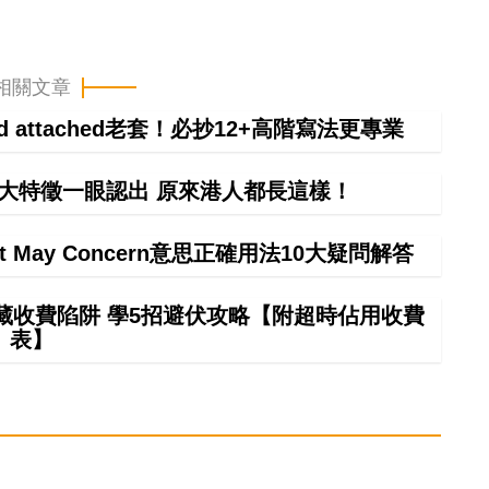
相關文章
ind attached老套！必抄12+高階寫法更專業
0大特徵一眼認出 原來港人都長這樣！
It May Concern意思正確用法10大疑問解答
藏收費陷阱 學5招避伏攻略【附超時佔用收費
表】