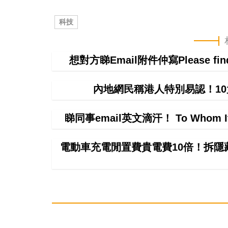
科技
想對方睇Email附件仲寫Please f
內地網民稱港人特別易認！1
睇同事email英文滴汗！ To Whom 
電動車充電閒置費貴電費10倍！拆隱