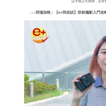
話才能正式展開，這有
↓↓↓同場加映：【e+同你試】菲林攝影入門攻略：菲林篇