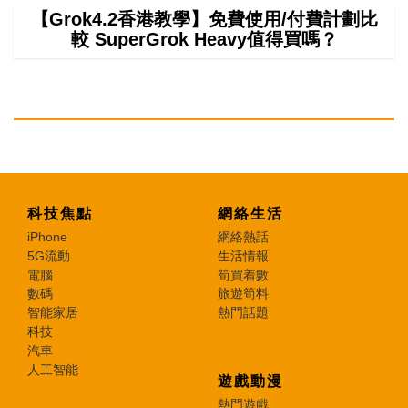
【Grok4.2香港教學】免費使用/付費計劃比
較 SuperGrok Heavy值得買嗎？
科技焦點
網絡生活
iPhone
網絡熱話
5G流動
生活情報
電腦
筍買着數
數碼
旅遊筍料
智能家居
熱門話題
科技
汽車
人工智能
遊戲動漫
熱門遊戲