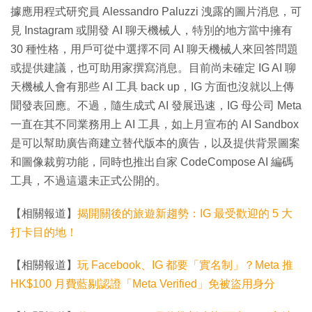
4
間
據應用程式研究員 Alessandro Paluzzi 洩露的圖片消息，可
0
%
見 Instagram 或開發 AI 聊天機械人，特別的地方當中擁有
30 種性格，用戶可從中選擇不同 AI 聊天機械人來回答問題
或提供建議，也可助用家撰寫消息。目前尚未確定 IG AI 聊
天機械人會有那些 AI 工具 back up，IG 方面也沒就以上傳
聞發表回應。不過，隨生成式 AI 發展迅速，IG 母公司 Meta
一直在其不同業務用上 AI 工具，如上月宣布的 AI Sandbox
是可以幫助廣告商建立替代版本的廣告，以及提供背景圖案
和圖像裁剪功能，同時也推出自家 CodeCompose AI 編碼
工具，不過這還未正式公開的。
【相關報道】
揭開關後的旅遊新趨勢：IG 最受歡迎的 5 大
打卡目的地！
【相關報道】
玩 Facebook、IG 都要「實名制」？Meta 推
HK$100 月費藍剔認證「Meta Verified」免被盜用身分