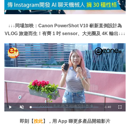
↓↓↓同場加映：Canon PowerShot V10 嶄新直倒設計為
VLOG 旅遊而生！有齊 1 吋 sensor、大光圈及 4K 輸出↓↓↓
剩
-
1:40
載
播
開
全
入
放
啟
螢
完
音
幕
餘
畢
效
:
即刻【
按此
】，用 App 睇更多產品開箱影片
3
時
2
.