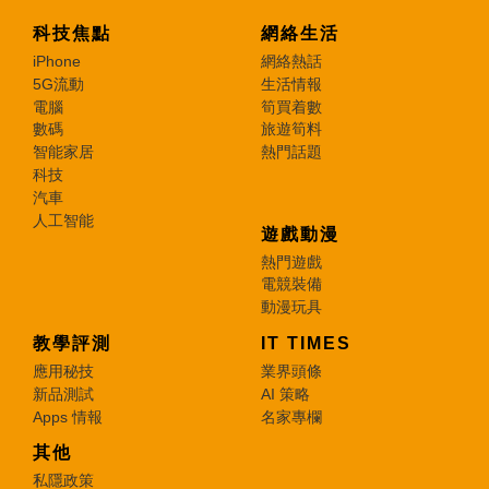
科技焦點
網絡生活
iPhone
網絡熱話
5G流動
生活情報
電腦
筍買着數
數碼
旅遊筍料
智能家居
熱門話題
科技
汽車
人工智能
遊戲動漫
熱門遊戲
電競裝備
動漫玩具
教學評測
IT TIMES
應用秘技
業界頭條
新品測試
AI 策略
Apps 情報
名家專欄
其他
私隱政策