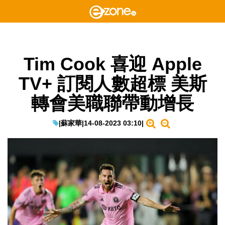
Tim Cook 喜迎 Apple
TV+ 訂閱人數超標 美斯
轉會美職聯帶動增長
|
蘇家華
|
14-08-2023 03:10
|