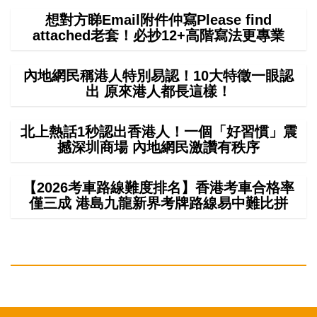
想對方睇Email附件仲寫Please find
attached老套！必抄12+高階寫法更專業
內地網民稱港人特別易認！10大特徵一眼認
出 原來港人都長這樣！
北上熱話1秒認出香港人！一個「好習慣」震
撼深圳商場 內地網民激讚有秩序
【2026考車路線難度排名】香港考車合格率
僅三成 港島九龍新界考牌路線易中難比拼