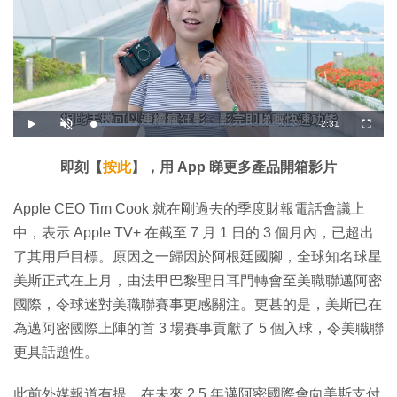
剩
-
2:31
載
播
開
全
入
放
啟
螢
完
音
幕
餘
畢
效
:
即刻【
按此
】，用 App 睇更多產品開箱影片
2
時
1
.
4
間
Apple CEO Tim Cook 就在剛過去的季度財報電話會議上
6
%
中，表示 Apple TV+ 在截至 7 月 1 日的 3 個月內，已超出
了其用戶目標。原因之一歸因於阿根廷國腳，全球知名球星
美斯正式在上月，由法甲巴黎聖日耳門轉會至美職聯邁阿密
國際，令球迷對美職聯賽事更感關注。更甚的是，美斯已在
為邁阿密國際上陣的首 3 場賽事貢獻了 5 個入球，令美職聯
更具話題性。
此前外媒報道有提，在未來 2.5 年邁阿密國際會向美斯支付