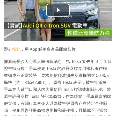
播
放
影
片
即刻
按此
，用 App 睇更多產品開箱影片
據湖南長沙天心區人民法院消息，指 Telsa 於去年 8 月 1 日
控告特斯拉二手車侵犯 Tesla 的註冊商標專用權和著作權，
並構成不正當競爭，要求賠償經濟損失及維權開支 50 萬人
民幣（約 HK$542,981）。原告 Tesla 表示，被告特斯拉二
手車在店鋪門口和店內大量使用 Tesla 標誌或相關記認，將
原告註冊商標 Tesla 登記為商號，作為經營二手車買賣的虛
假宣傳，有關行為會令人以為被告與原告存在特定合作關
係，侵犯原告註冊商標專用權和著作權，且構成不正當競