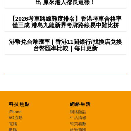
出 原來港人都長這樣！
【2026考車路線難度排名】香港考車合格率
僅三成 港島九龍新界考牌路線易中難比拼
港幣兌台幣匯率 | 香港11間銀行/找換店兌換
台幣匯率比較｜每日更新
科技焦點
網絡生活
iPhone
網絡熱話
5G流動
生活情報
電腦
筍買着數
數碼
旅遊筍料