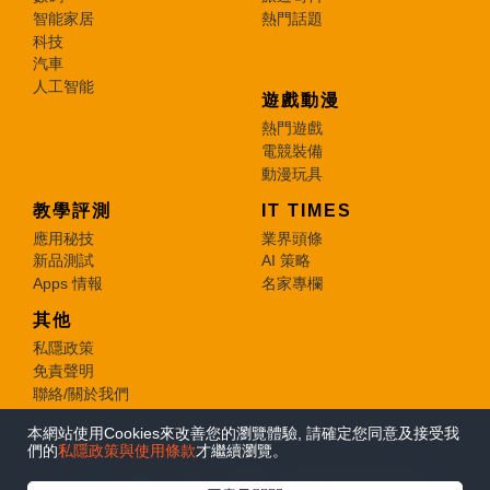
智能家居
熱門話題
科技
汽車
人工智能
遊戲動漫
熱門遊戲
電競裝備
動漫玩具
教學評測
IT TIMES
應用秘技
業界頭條
新品測試
AI 策略
Apps 情報
名家專欄
其他
私隱政策
免責聲明
聯絡/關於我們
本網站使用Cookies來改善您的瀏覽體驗, 請確定您同意及接受我
© 2026 e-zone. All Rights Reserved.
們的
私隱政策與使用條款
才繼續瀏覽。
在Google