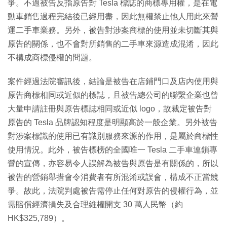
爭。不過被告反指原告對 Tesla 標誌的商標專用權，是在電
動車銷售過程完結後已經用盡，因此無權禁止他人用此來營
運二手車業務。另外，被告對涉案商標的使用並未切斷其與
原告的關係，也不會對所銷售的二手車來源造成混淆，因此
不構成商標侵權的問題。
案件經過法院審訊後，結論是被告在店鋪門口及店內使用與
原告商標相同或近似的標誌，且被告總公司的聯繫企業也曾
大量申請註冊與原告標誌相同或近似 logo，故裁定被告對
原告的 Tesla 品牌認知程度是明顯高於一般企業。另外被告
對涉案標識的使用已有識別服務來源的作用，是屬於商標性
使用情況。此外，被告標榜的全國唯一 Tesla 二手車連鎖專
營的宣傳，亦容易令人誤解為被告與原告是有關係的，所以
被告的營銷舉措會令消費者有所混淆或誤會，構成不正當競
爭。故此，法院判處被告需停止任何對原告的侵權行為，並
需賠償經濟損失及合理維權開支 30 萬人民幣（約
HK$325,789）。