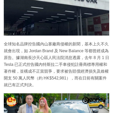
全球知名品牌控告國內山寨廠商侵權的新聞，基本上久不久
就會出現，如 Jordan Brand 及 New Balance 等都曾經成為
原告。據湖南長沙天心區人民法院消息透露，去年 8 月 1 日
Tesla 已正式控告國內特斯拉二手車侵犯註冊商標專用權和
著作權，並構成不正當競爭，要求被告賠償經濟損失及維權
開支 50 萬人民幣（約 HK$542,981），而在日前有關案件
就已有正式判決。