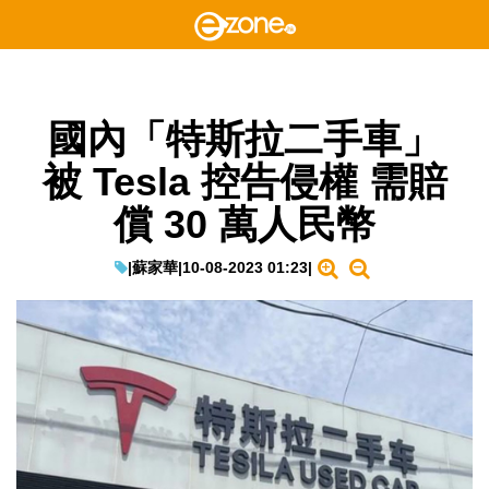
國內「特斯拉二手車」
被 Tesla 控告侵權 需賠
償 30 萬人民幣
|
蘇家華
|
10-08-2023 01:23
|