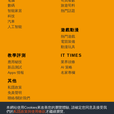
電腦
筍買着數
數碼
旅遊筍料
智能家居
熱門話題
科技
汽車
人工智能
遊戲動漫
熱門遊戲
電競裝備
動漫玩具
教學評測
IT TIMES
應用秘技
業界頭條
新品測試
AI 策略
Apps 情報
名家專欄
其他
私隱政策
免責聲明
聯絡/關於我們
本網站使用Cookies來改善您的瀏覽體驗, 請確定您同意及接受我
© 2026 e-zone. All Rights Reserved.
們的
私隱政策與使用條款
才繼續瀏覽。