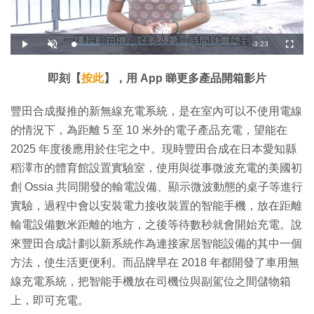
剩
-
3:23
載
播
開
全
入
放
啟
螢
完
音
幕
餘
畢
效
:
即刻【
按此
】，用 App 睇更多產品開箱影片
1
時
5
.
9
間
豐田合成擬推的新無線充電系統，是在室內可以不使用電線
6
%
的情況下，為距離 5 至 10 米外的電子產品充電，望能在
2025 年度後應用於住宅之中。現時豐田合成在日本愛知縣
稻澤市的體育館設置實驗室，使用與從事微波充電的美國初
創 Ossia 共同開發的輸電設備、顯示微波動態的桌子等進行
實驗，過程中會以安裝電力接收裝置的智能手機，放在距離
輸電設備數米距離的地方，之後等待數秒就會開始充電。說
來豐田合成計劃以新系統作為連接家居智能設備的其中一個
方法，使生活更便利。而品牌早在 2018 年都開發了車用無
線充電系統，把智能手機放在司機位與副駕位之間儲物箱
上，即可充電。