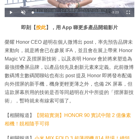
剩
-
3:23
載
播
開
全
入
放
啟
螢
完
音
幕
餘
畢
效
:
即刻【
按此
】，用 App 睇更多產品開箱影片
1
時
5
.
9
間
榮耀 Honor CEO 趙明在個人微博出 post，率先預告品牌未
6
%
來動向，就是將會已在參展 IFA，並且會在展上帶來 Honor
Magic V2 及摺屏新技術，以及表明 Honor 會於將來塑造為
最強摺叠屏品牌，以產品領先及創新元素來定義。此前微博
數碼博主數碼閒聊站也有出 post 提及 Honor 即將發布配備
向外摺屏的新手機，機身更輕更薄之外，也備 2K 屏幕，但
這款屏幕所用的技術是否等同趙明在片中所提的「摺屏新技
術」，暫時就未有線索可循了。
【相關報道】
【開箱實測】HONOR 90 實試中階 2 億像素
相機！靚相隨手可得
【相關報道】
小米 MIX FOLD 3 超薄摺機 814 登場！續領