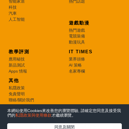
智能家居
熱門話題
科技
汽車
人工智能
遊戲動漫
熱門遊戲
電競裝備
動漫玩具
教學評測
IT TIMES
應用秘技
業界頭條
新品測試
AI 策略
Apps 情報
名家專欄
其他
私隱政策
免責聲明
聯絡/關於我們
本網站使用Cookies來改善您的瀏覽體驗, 請確定您同意及接受我
© 2026 e-zone. All Rights Reserved.
們的
私隱政策與使用條款
才繼續瀏覽。
在Google
同意及關閉
追蹤《e-zone》