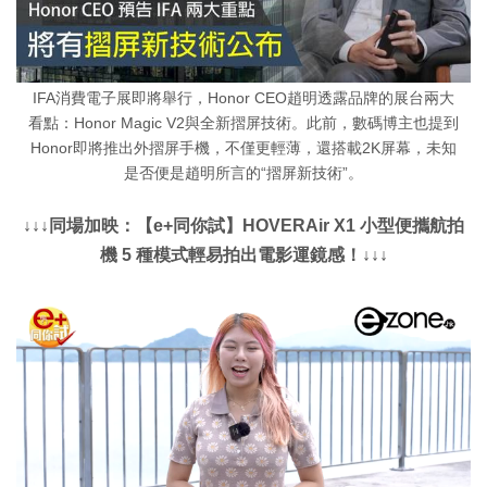
IFA消費電子展即將舉行，Honor CEO趙明透露品牌的展台兩大
看點：Honor Magic V2與全新摺屏技術。此前，數碼博主也提到
Honor即將推出外摺屏手機，不僅更輕薄，還搭載2K屏幕，未知
是否便是趙明所言的“摺屏新技術”。
↓↓↓同場加映：【e+同你試】HOVERAir X1 小型便攜航拍
機 5 種模式輕易拍出電影運鏡感！↓↓↓