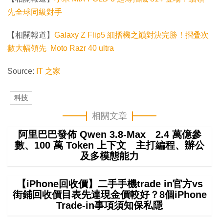
先全球同級對手
【相關報道】
Galaxy Z Flip5 細摺機之巔對決完勝！摺叠次
數大幅領先 Moto Razr 40 ultra
Source:
IT 之家
科技
相關文章
阿里巴巴發佈 Qwen 3.8-Max 2.4 萬億參
數、100 萬 Token 上下文 主打編程、辦公
及多模態能力
【iPhone回收價】二手手機trade in官方vs
街鋪回收價目表先達現金價較好？8個iPhone
Trade-in事項須知保私隱