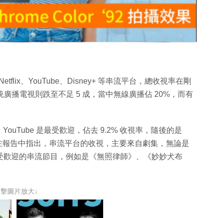
片
flix、YouTube、Disney+ 等串流平台，總收視率在剛
傳統廣播電視則跌至不足 5 成，當中無線廣播佔 20%，而有
uTube 是最受歡迎，佔去 9.2% 收視率，隨後的是
。此外，尼爾森在報告中指出，串流平台的收視，主要來自劇集，無論是
月受歡迎的串流節目，例如是《無照律師》、《妙妙犬布
點擊圖片放大↓