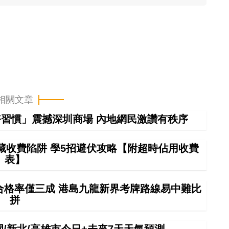
相關文章
習慣」震撼深圳商場 內地網民激讚有秩序
藏收費陷阱 學5招避伏攻略【附超時佔用收費
表】
車合格率僅三成 港島九龍新界考牌路線易中難比
拼
桃園/新北/高雄市今日+未來7天天氣預測