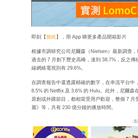
即刻【
按此
】，用 App 睇更多產品開箱影片
根據市調研究公司尼爾森（Nielsen）最新調查，Net
過去的 7 月創下歷史高峰，達到 38.7%，反之
線網絡電視則有 29.6%。
在調查報告中還透露精確的數字，在串流平台中，Yo
8.5% 的 Netflix 及 3.6% 的 Hulu
原創或外購節目，都相當受用戶歡迎，整個 7 
麗》等，共有 230 億分鐘的播放時間。
↓