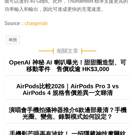
面可以達到 40 Gbps。此外，Thunderbolt 標準支援更高的
功率輸入和輸出，因此可達成更快的充電速度。
Source：
chargerlab
科技
相關文章
OpenAI 神秘 AI 喇叭曝光！甜甜圈造型、可
移動零件 售價或逾 HK$3,000
AirPods比較2026｜AirPods Pro 3 vs
AirPods 4 規格售價差異一文睇清
演唱會手機拍攝神器推介6款邊部最清？手機
光圈、變焦、錄製模式如何設定？
手機影芒唔再有波紋！ 一招隱藏神技摩爾紋