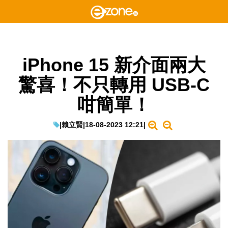
iPhone 15 新介面兩大
驚喜！不只轉用 USB-C
咁簡單！
|
賴立賢
|
18-08-2023 12:21
|