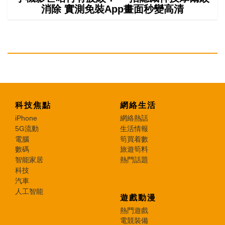
消除 實測免裝App畫面秒變高清
科技焦點
網絡生活
iPhone
網絡熱話
5G流動
生活情報
電腦
筍買着數
數碼
旅遊筍料
智能家居
熱門話題
科技
汽車
人工智能
遊戲動漫
熱門遊戲
電競裝備