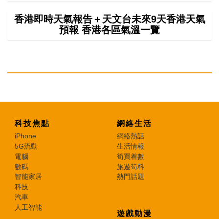
香港即時天氣報告＋天文台未來9天香港天氣
預報 香港各區氣溫一覽
科技焦點
網絡生活
iPhone
網絡熱話
5G流動
生活情報
電腦
筍買着數
數碼
旅遊筍料
智能家居
熱門話題
科技
汽車
人工智能
遊戲動漫