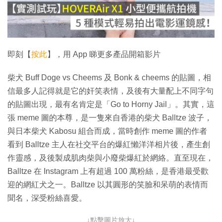
放
影
片
即刻【
按此
】，用 App 睇更多產品開箱影片
柴犬 Buff Doge vs Cheems 及 Bonk & cheems 的貼圖，相
信最多人記得就是它的奸笑表情，及後有大量配上不同字句
的貼圖出現，最有名肯定是「Go to Horny Jail」。其實，這
張 meme 圖的本尊，是一隻來自香港的柴犬 Balltze 波子，
與日本柴犬 Kabosu 組合而成，當時創作 meme 圖的作者
看到 Balltze 主人在社交平台的爆紅懶洋洋相片後，產生創
作靈感，及後製成肌肉柴與小廢柴爆紅於網絡。直至現在，
Balltze 在 Instagram 上有超過 100 萬粉絲，是香港最受歡
迎的網紅犬之一。Balltze 以其圓形的笑臉和呆萌的表情而
聞名，深受粉絲喜愛。
↓點擊圖片放大↓