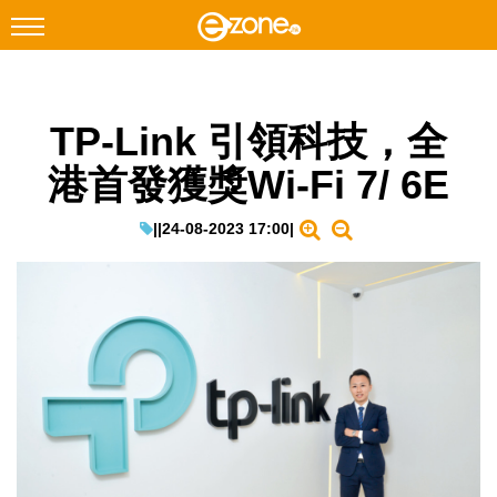
搜尋
TP-Link 引領科技，全
Facebook
Instagram
港首發獲獎Wi-Fi 7/ 6E
科技焦點
網絡生活
|
|
24-08-2023 17:00
|
遊戲動漫
教學評測
EduTech
IT Times
生成式AI與雲端應用
Enterprise Digital Transformation