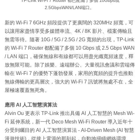
TP-Link Wi-Fi 7 Router 都已配備了多個 10Gbps或
2.5GbpsWAN/LAN端口。
新的 Wi-Fi 7 6GHz 頻段提供了更廣闊的 320MHz 頻寬，可
以讓用家盡情享受多媒體串流、4K / 8K 影片、檔案傳輸且
無需等待。隨著 10G / 5G / 2.5G / 2G 寬頻的出現，TP-Link
的 Wi-Fi 7 Router 都配備了多個 10 Gbps 或 2.5 Gbps WAN
/ LAN 端口，確保無線和有線都可以用盡光纖寬頻速度，釋
放無限可能。除了娛樂、遠端辦公、大量視訊會議和雲端傳
輸在 Wi-Fi 7 的優勢下蓬勃發展，家用的寬頻的提升也推動
無線傳輸的更高層次，強大的 Wi-Fi 7 訊號將無處不在，全
屋極速覆蓋無死角。
應用 AI 人工智慧演算法
Alvin Ou 更表示 TP-Link 推出具備 AI 人工智慧的 Mesh Wi-
Fi 延伸系統，新一代 Deco Mesh Wi-Fi Router 導入近年十
分受到矚目的 AI 人工智慧演算法 - AI-Driven Mesh (AI 智慧
漫遊技術)，從接上電源的那刻起，自動地掃瞄網絡環境、