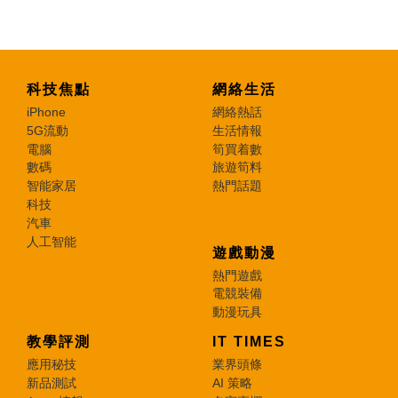
科技焦點
網絡生活
iPhone
網絡熱話
5G流動
生活情報
電腦
筍買着數
數碼
旅遊筍料
智能家居
熱門話題
科技
汽車
人工智能
遊戲動漫
熱門遊戲
電競裝備
動漫玩具
教學評測
IT TIMES
應用秘技
業界頭條
新品測試
AI 策略