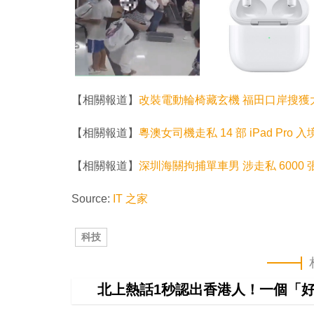
【相關報道】
改裝電動輪椅藏玄機 福田口岸搜獲大批
【相關報道】
粵澳女司機走私 14 部 iPad Pro
【相關報道】
深圳海關拘捕單車男 涉走私 6000 張
Source:
IT 之家
科技
北上熱話1秒認出香港人！一個「好