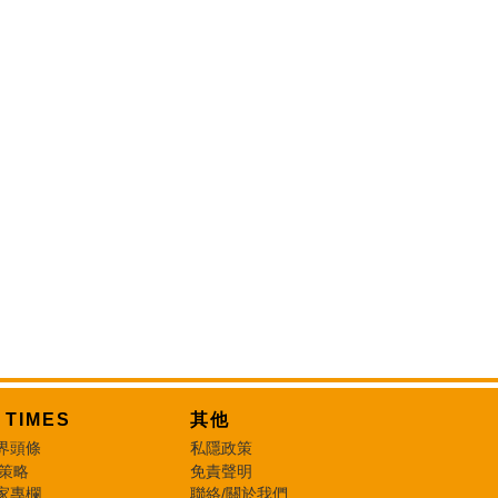
T TIMES
其他
界頭條
私隱政策
 策略
免責聲明
家專欄
聯絡/關於我們