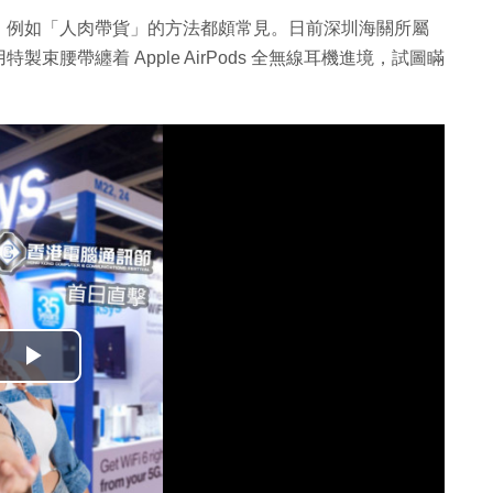
，例如「人肉帶貨」的方法都頗常見。日前深圳海關所屬
腰帶纏着 Apple AirPods 全無線耳機進境，試圖瞞
播
放
影