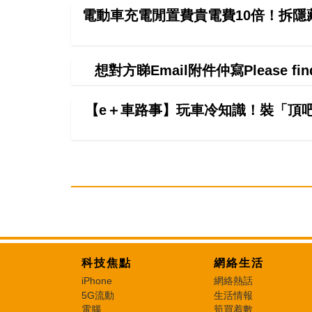
電動車充電閒置費貴電費10倍！拆隱
想對方睇Email附件仲寫Please f
【e＋車路事】玩車冷知識！裝「頂
科技焦點
網絡生活
iPhone
網絡熱話
5G流動
生活情報
電腦
筍買着數