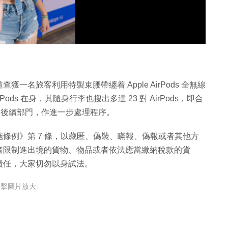
片
名旅客利用特製束腰帶纏着 Apple AirPods 全無線
ods 在身，其隨身行李也搜出多達 23 對 AirPods，即合
交海關後續部門，作進一步處理程序。
條例》第 7 條，以藏匿、偽裝、瞞報、偽報或者其他方
者限制進出境的貨物、物品或者依法應當繳納稅款的貨
責任，大家切勿以身試法。
點擊圖片放大↓