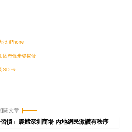
 iPhone
 入境 因奇怪步姿揭發
 SD 卡
相關文章
習慣」震撼深圳商場 內地網民激讚有秩序