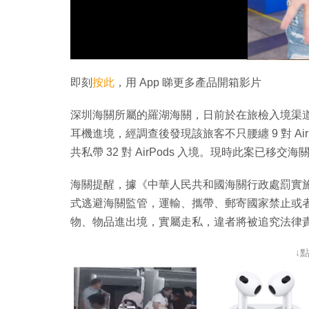
即刻
按此
，用 App 睇更多產品開箱影片
深圳海關所屬的羅湖海關，日前於在旅檢入境渠道查獲一
耳機進境，經調查後發現該旅客不只腰纏 9 對 AirP
共私帶 32 對 AirPods 入境。現時此案已移
海關提醒，據《中華人民共和國海關行政處罰實施
式逃避海關監管，運輸、攜帶、郵寄國家禁止或
物、物品進出境，實屬走私，違者將被追究法律
↓