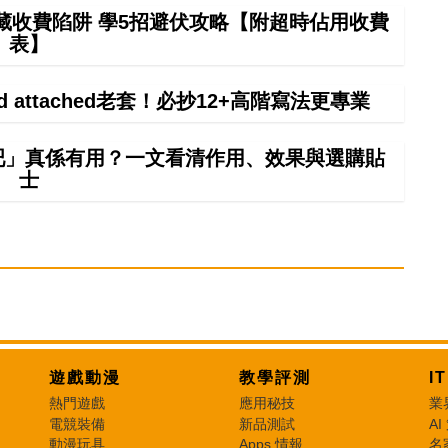
藏收費陷阱 學5招避伏攻略【附超時佔用收費
表】
ind attached老套！必抄12+高階寫法更專業
吧」真係有用？一文看清作用、效果與選購貼
士
遊戲動漫
教學評測
I
熱門遊戲
應用秘技
業
電競裝備
新品測試
AI
動漫玩具
Apps 情報
名