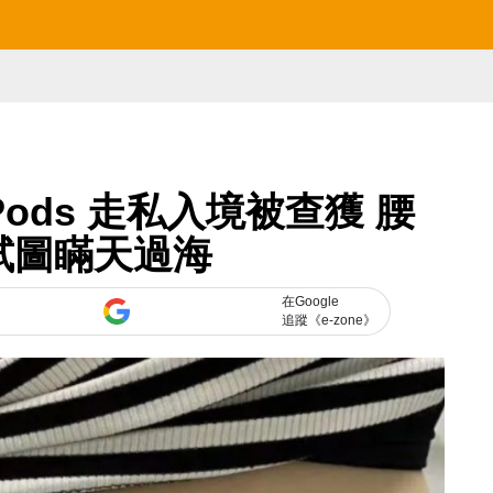
rPods 走私入境被查獲 腰
對試圖瞞天過海
在Google
追蹤《e-zone》