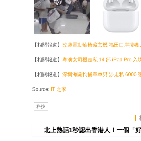
【相關報道】
改裝電動輪椅藏玄機 福田口岸搜獲大批
【相關報道】
粵澳女司機走私 14 部 iPad Pro
【相關報道】
深圳海關拘捕單車男 涉走私 6000 張
Source:
IT 之家
科技
北上熱話1秒認出香港人！一個「好