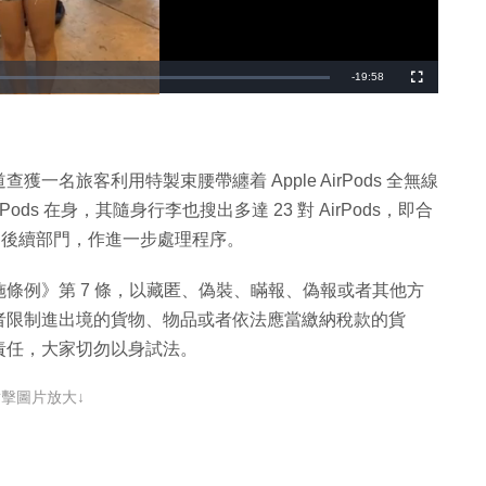
剩
-
19:58
全
螢
幕
餘
時
間
名旅客利用特製束腰帶纏着 Apple AirPods 全無線
ods 在身，其隨身行李也搜出多達 23 對 AirPods，即合
交海關後續部門，作進一步處理程序。
條例》第 7 條，以藏匿、偽裝、瞞報、偽報或者其他方
者限制進出境的貨物、物品或者依法應當繳納稅款的貨
責任，大家切勿以身試法。
點擊圖片放大↓