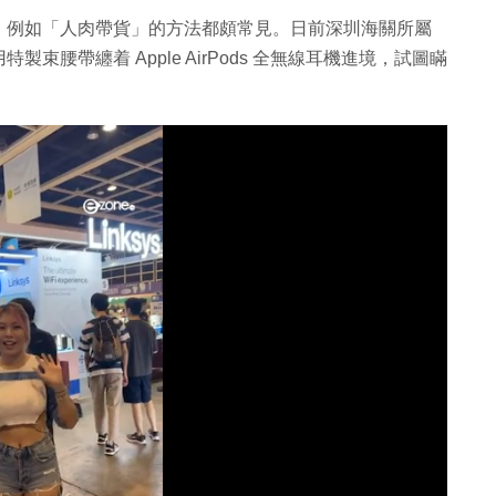
，例如「人肉帶貨」的方法都頗常見。日前深圳海關所屬
腰帶纏着 Apple AirPods 全無線耳機進境，試圖瞞