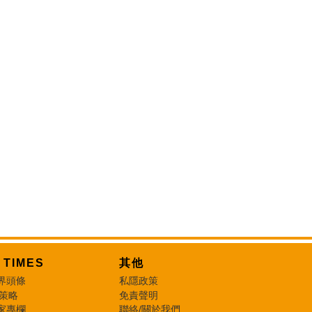
T TIMES
其他
界頭條
私隱政策
 策略
免責聲明
家專欄
聯絡/關於我們