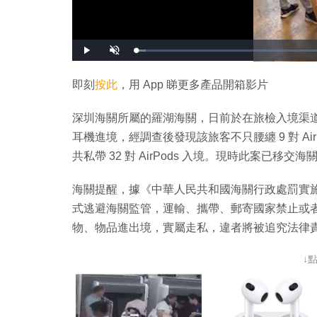
載
播
開
入
放
啟
完
音
畢
效
:
即刻
按此
，用 App 睇更多產品開箱影片
2
.
5
1
深圳海關所屬的羅湖海關，日前於在旅檢入境渠道查獲一
%
耳機進境，經調查後發現該旅客不只腰纏 9 對 AirP
共私帶 32 對 AirPods 入境。現時此案已移
海關提醒，據《中華人民共和國海關行政處罰實施
式逃避海關監管，運輸、攜帶、郵寄國家禁止或
物、物品進出境，實屬走私，違者將被追究法律
↓