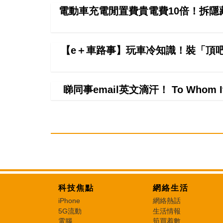
電動車充電閒置費貴電費10倍！拆隱
【e＋車路事】玩車冷知識！裝「頂
睇同事email英文滴汗！ To Whom 
科技焦點
網絡生活
iPhone
網絡熱話
5G流動
生活情報
電腦
筍買着數