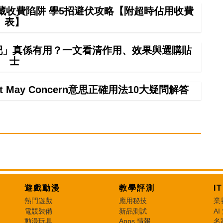
藏收費陷阱 學5招避伏攻略【附超時佔用收費
表】
吧」真係有用？一文看清作用、效果與選購貼
士
It May Concern意思正確用法10大疑問解答
遊戲動漫
教學評測
I
熱門遊戲
應用秘技
業
電競裝備
新品測試
AI
動漫玩具
Apps 情報
名