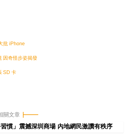
 iPhone
 入境 因奇怪步姿揭發
 SD 卡
相關文章
習慣」震撼深圳商場 內地網民激讚有秩序