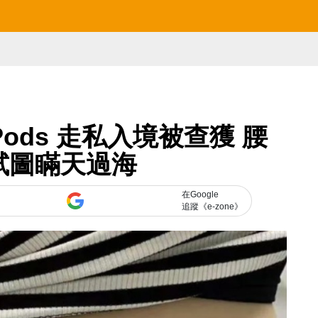
rPods 走私入境被查獲 腰
對試圖瞞天過海
在Google
追蹤《e-zone》