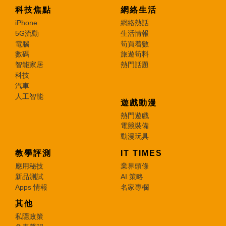
科技焦點
網絡生活
iPhone
網絡熱話
5G流動
生活情報
電腦
筍買着數
數碼
旅遊筍料
智能家居
熱門話題
科技
汽車
人工智能
遊戲動漫
熱門遊戲
電競裝備
動漫玩具
教學評測
IT TIMES
應用秘技
業界頭條
新品測試
AI 策略
Apps 情報
名家專欄
其他
私隱政策