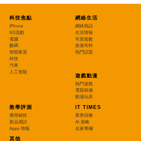
科技焦點
網絡生活
iPhone
網絡熱話
5G流動
生活情報
電腦
筍買着數
數碼
旅遊筍料
智能家居
熱門話題
科技
汽車
人工智能
遊戲動漫
熱門遊戲
電競裝備
動漫玩具
教學評測
IT TIMES
應用秘技
業界頭條
新品測試
AI 策略
Apps 情報
名家專欄
其他