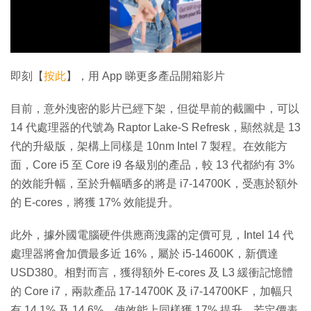
放
影
片
即刻【
按此
】，用 App 睇更多產品開箱影片
目前，意外洩密的影片已經下架，但從早前的截圖中，可以
14 代處理器的代號為 Raptor Lake-S Refresk，顯然就是 13
代的升級版，架構上同樣是 10nm Intel 7 製程。在效能方
面，Core i5 至 Core i9 各級別的產品，較 13 代都約有 3%
的效能升幅，至於升幅晒多的將是 i7-14700K，受惠於額外
的 E-cores，將獲 17% 效能提升。
此外，據外國電腦硬件供應商洩露的定價可見，Intel 14 代
處理器將會加價最多近 16%，屬於 i5-14600K，新價達
USD380。相對而言，獲得額外 E-cores 及 L3 緩衝記憶體
的 Core i7，兩款產品 17-14700K 及 i7-14700KF，加幅只
有 14.1% 及 14.6%，使效能上同樣獲 17% 提升，若定價表