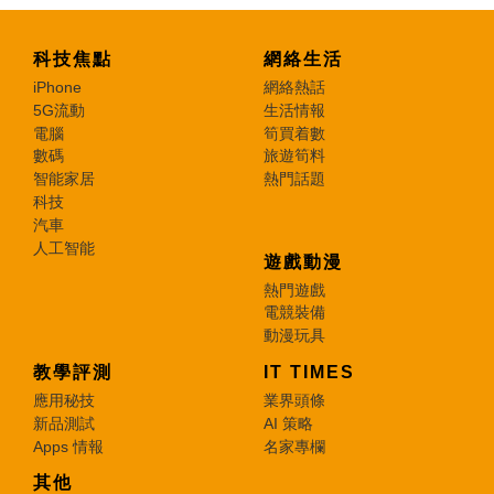
科技焦點
網絡生活
iPhone
網絡熱話
5G流動
生活情報
電腦
筍買着數
數碼
旅遊筍料
智能家居
熱門話題
科技
汽車
人工智能
遊戲動漫
熱門遊戲
電競裝備
動漫玩具
教學評測
IT TIMES
應用秘技
業界頭條
新品測試
AI 策略
Apps 情報
名家專欄
其他