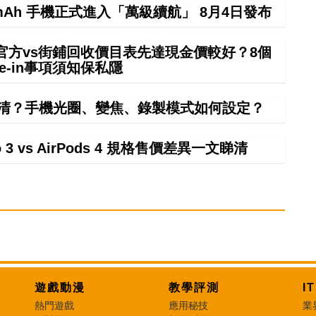
000mAh 手機正式進入「萬級續航」 8月4日發布
 in官方vs街鋪回收價目表先達現金價較好？8個
rade-in事項須知保私隱
清？手機光圈、變焦、錄製模式如何設定？
ro 3 vs AirPods 4 規格售價差異一文睇清
遊戲動漫
教學評測
I
熱門遊戲
應用秘技
業