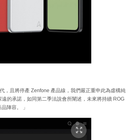
後一代，且將停產 Zenfone 產品線，我們嚴正重申此為虛構純
遠的承諾，如同第二季法說會所闡述，未來將持續 ROG
年新品陣容。 」