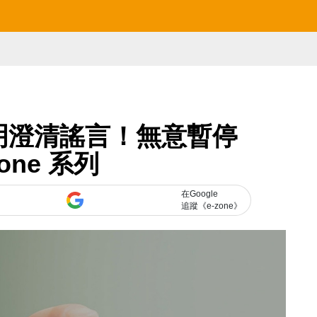
聲明澄清謠言！無意暫停
fone 系列
在Google
追蹤《e-zone》