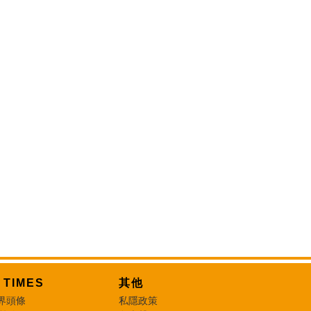
T TIMES
其他
界頭條
私隱政策