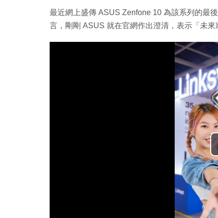
最近網上盛傳 ASUS Zenfone 10 為該
言，剛剛 ASUS 就在官網作出澄清，表示「未來將持