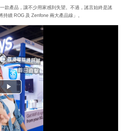
系列的最後一款產品，讓不少用家感到失望。不過，謠言始終是謠
續 ROG 及 Zenfone 兩大產品線」。
播
放
影