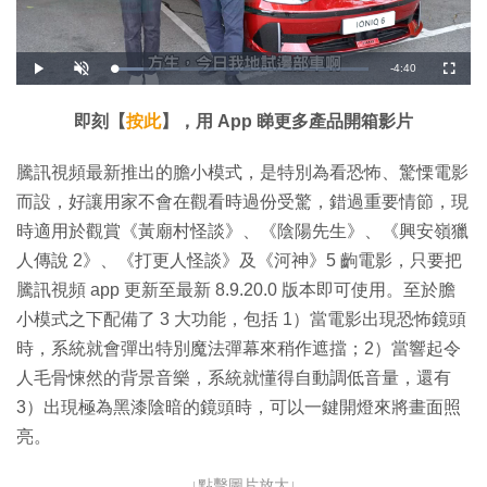
剩
-
4:40
載
播
開
全
入
放
啟
螢
完
音
幕
餘
畢
效
:
即刻【
按此
】，用 App 睇更多產品開箱影片
1
時
1
.
5
間
騰訊視頻最新推出的膽小模式，是特別為看恐怖、驚慄電影
7
%
而設，好讓用家不會在觀看時過份受驚，錯過重要情節，現
時適用於觀賞《黃廟村怪談》、《陰陽先生》、《興安嶺獵
人傳說 2》、《打更人怪談》及《河神》5 齣電影，只要把
騰訊視頻 app 更新至最新 8.9.20.0 版本即可使用。至於膽
小模式之下配備了 3 大功能，包括 1）當電影出現恐怖鏡頭
時，系統就會彈出特別魔法彈幕來稍作遮擋；2）當響起令
人毛骨悚然的背景音樂，系統就懂得自動調低音量，還有
3）出現極為黑漆陰暗的鏡頭時，可以一鍵開燈來將畫面照
亮。
↓點擊圖片放大↓