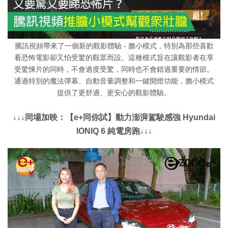
騰訊視頻帶來了一個新的觀影體驗 - 膽小模式，特別為那些喜歡
看恐怖電影卻又怕受驚的觀眾而設。這種模式旨在讓觀影者在享
受驚悚片的同時，不會過度受驚，同時也不會錯過重要的情節。
通過特別的魔法彈幕、自動音量調整和一鍵開燈功能，膽小模式
提供了更舒適、更安心的觀影體驗。
↓↓↓同場加映：【e+同你試】動力澎湃駕駛感強 Hyundai
IONIQ 6 純電房跑↓↓↓