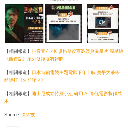
【相關報道】
抖音宣布 4K 規格修復百齣經典港產片 周星馳
《西遊記》系列修復版有得睇
【相關報道】
日本首齣電競主題電影下年上映 奥平大兼等
組隊打《火箭聯盟》
【相關報道】
迪士尼成立特別小組 研用 AI 降低電影製作成
本
Source:
快科技