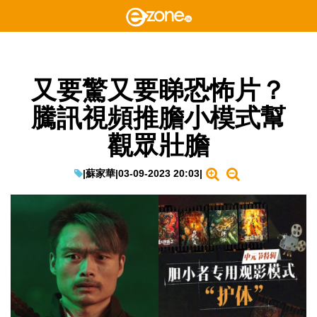
又要驚又要睇恐怖片？
騰訊視頻推膽小模式幫
觀眾壯膽
|
蘇家華
|
03-09-2023 20:03
|