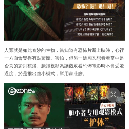
人類就是如此奇妙的生物，當知道有恐怖片新上映時，心裡
一方面會覺得有點驚慌、害怕，但另一邊廂又想看看當中是
否真的驚到核爆。騰訊視頻為讓觀眾看恐怖電影時不會受驚
過度，於是推出膽小模式，幫用家壯膽。