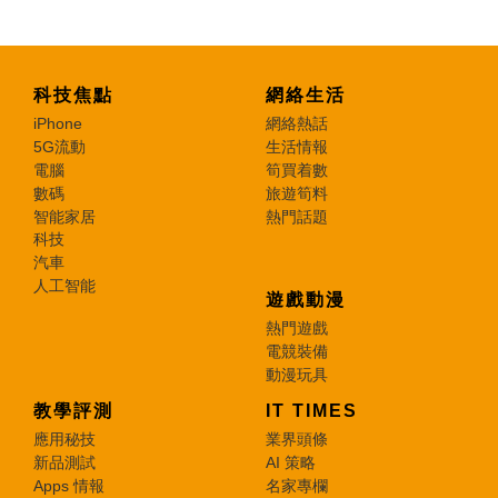
科技焦點
網絡生活
iPhone
網絡熱話
5G流動
生活情報
電腦
筍買着數
數碼
旅遊筍料
智能家居
熱門話題
科技
汽車
人工智能
遊戲動漫
熱門遊戲
電競裝備
動漫玩具
教學評測
IT TIMES
應用秘技
業界頭條
新品測試
AI 策略
Apps 情報
名家專欄