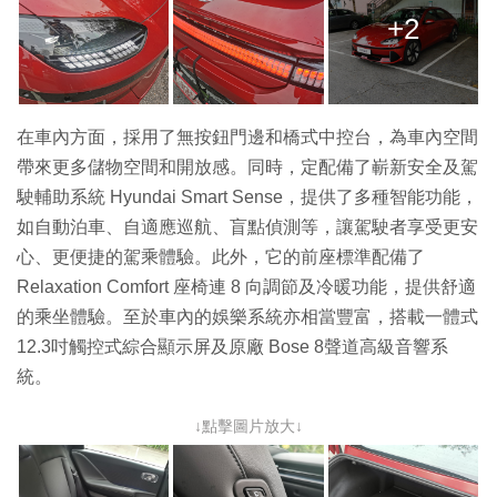
+2
在車內方面，採用了無按鈕門邊和橋式中控台，為車內空間
帶來更多儲物空間和開放感。同時，定配備了嶄新安全及駕
駛輔助系統 Hyundai Smart Sense，提供了多種智能功能，
如自動泊車、自適應巡航、盲點偵測等，讓駕駛者享受更安
心、更便捷的駕乘體驗。此外，它的前座標準配備了
Relaxation Comfort 座椅連 8 向調節及冷暖功能，提供舒適
的乘坐體驗。至於車內的娛樂系統亦相當豐富，搭載一體式
12.3吋觸控式綜合顯示屏及原廠 Bose 8聲道高級音響系
統。
↓點擊圖片放大↓