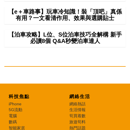
【e＋車路事】玩車冷知識！裝「頂吧」真係
有用？一文看清作用、效果與選購貼士
【泊車攻略】L位、S位泊車技巧全解構 新手
必讀8個 Q&A秒變泊車達人
科技焦點
網絡生活
iPhone
網絡熱話
5G流動
生活情報
電腦
筍買着數
數碼
旅遊筍料
智能家居
熱門話題