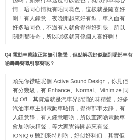
係啊，如果行車速度可以變色，就似部車嘅心
情，唔同心情就有唔同嘅色，這樣就是隨喜好
喇！有人鐘意，夜晚開起來好有型，車入面有
好多唔同色，不過有人就會覺得好刺眼，所以
關閉都唔奇，所以呢樣就真係個人喜好喇！
Q4 電動車應該正常無引擎聲，但點解我好似聽到呢部車有
啲轟轟聲嘅引擎聲呢？
頭先你襟咗呢個 Active Sound Design，你見佢
有分幾級，有 Enhance、Normal、Minimize 同
埋 Off，其實這就是汽車界所謂的味精聲，好多
汽油車車主開電動車唔慣，覺得部車太靜，有
人鍾意靜，有人鍾意嘈啲，所以宜家啲電動車
會加啲味精聲，等大家覺得開起來有聲。
IONIQ 6 聽到來特別啲，好似好科幻，其實佢