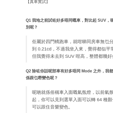
【真車實試】
Q1 我地之前試咗好多唔同嘅車，對比起 SUV，呢部
別呢？
佢屬於四門轎跑車，就咁睇同房車無乜
到 0.21cd，不過我坐入來，覺得都似
但我覺得未去到 SUV 咁高，整體都幾好
Q2 除咗你話呢部車有好多唔同 Mode 之外
係跟乜嘢變色呢？
呢啲就係俗稱車入面嘅氣氛燈，以前氣
起，你可以見到選單入面可以轉 64 
可以跟住音樂變色。