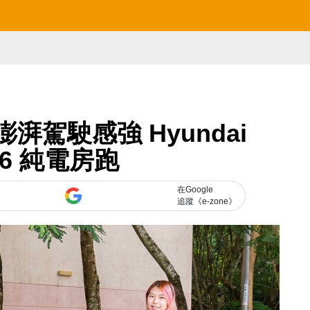
駕駛感強 Hyundai
Q 6 純電房跑
在Google
追蹤《e-zone》