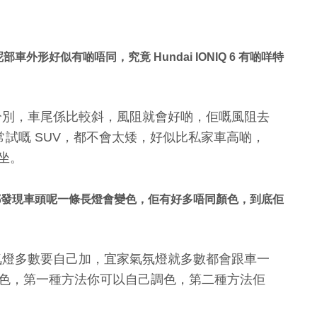
車外形好似有啲唔同，究竟 Hundai IONIQ 6 有啲咩特
分別，車尾係比較斜，風阻就會好啲，佢嘅風阻去
平常試嘅 SUV，都不會太矮，好似比私家車高啲，
坐。
，我都發現車頭呢一條長燈會變色，佢有好多唔同顏色，到底佢
氛燈多數要自己加，宜家氣氛燈就多數都會跟車一
種顏色，第一種方法你可以自己調色，第二種方法佢