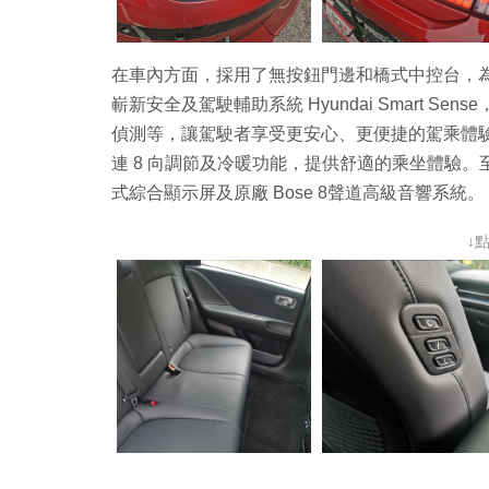
在車內方面，採用了無按鈕門邊和橋式中控台，
嶄新安全及駕駛輔助系統 Hyundai Smart 
偵測等，讓駕駛者享受更安心、更便捷的駕乘體驗。此外，
連 8 向調節及冷暖功能，提供舒適的乘坐體驗。
式綜合顯示屏及原廠 Bose 8聲道高級音響系統。
↓