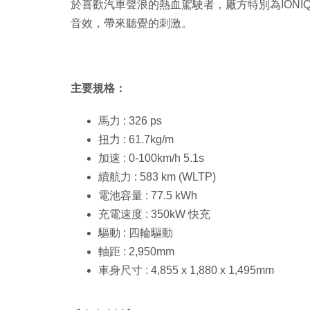
於喜歡汽車聲浪的熱血駕駛者，廠方特別為IONIQ 6特設
音效，帶來聽覺的刺激。
主要規格：
馬力 : 326 ps
扭力 : 61.7kg/m
加速 : 0-100km/h 5.1s
續航力 : 583 km (WLTP)
電池容量 : 77.5 kWh
充電速度 : 350kW 快充
驅動 : 四輪驅動
軸距 : 2,950mm
車身尺寸 : 4,855 x 1,880 x 1,495mm