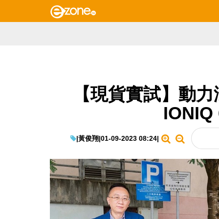
【現貨實試】動力澎湃
IONI
|
黃俊翔
|
01-09-2023 08:24
|