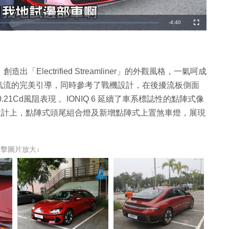
剩
-
4:40
全
螢
幕
餘
時
間
出「Electrified Streamliner」的外觀風格，一氣呵成
氣流的完美引導，同時參考了戰機設計，在後擾流板側面
1Cd風阻表現 。IONIQ 6 延續了車系標誌性的點陣式像
外觀設計上，點陣式頭尾組合燈及新增點陣式上置煞車燈，展現
點擊圖片放大↓