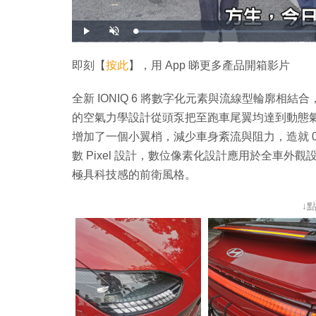
載
播
開
入
放
啟
完
音
畢
效
:
即刻【
按此
】，用 App 睇更多產品開箱影片
1
1
.
5
全新 IONIQ 6 將數字化元素與流線型輪廓相結合，創造
7
%
的空氣力學設計從頭泵把至跑車尾翼均達到動態
增加了一個小翼梢，減少車身紊流與阻力，造就 0.2
數 Pixel 設計，數位像素化設計應用於全車
極具科技感的前衛風格。
↓